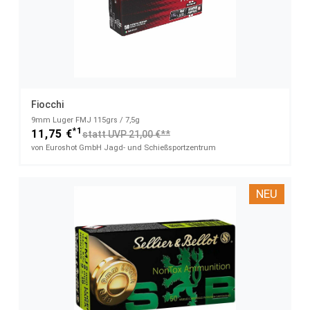
Fiocchi
9mm Luger FMJ 115grs / 7,5g
*1
11,75 €
statt UVP 21,00 €**
von Euroshot GmbH Jagd- und Schießsportzentrum
NEU