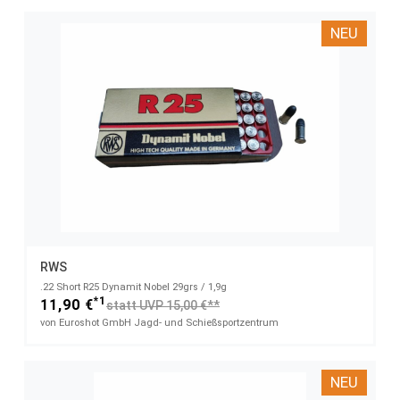
NEU
RWS
.22 Short R25 Dynamit Nobel 29grs / 1,9g
*1
11,90 €
statt UVP 15,00 €**
von Euroshot GmbH Jagd- und Schießsportzentrum
NEU