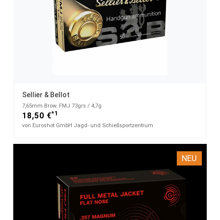
Sellier & Bellot
7,65mm Brow. FMJ 73grs / 4,7g
*1
18,50 €
von Euroshot GmbH Jagd- und Schießsportzentrum
NEU