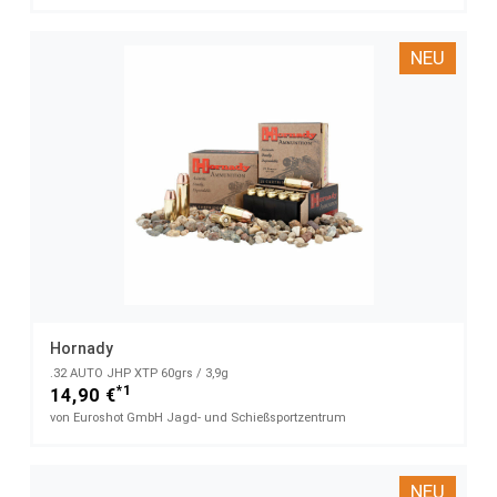
NEU
Hornady
.32 AUTO JHP XTP 60grs / 3,9g
*1
14,90 €
von Euroshot GmbH Jagd- und Schießsportzentrum
NEU