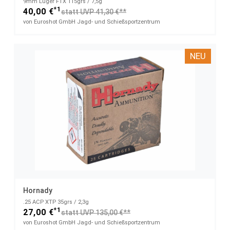
9mm Luger FTX 115grs / 7,5g
*1
40,00 €
statt UVP 41,30 €**
von Euroshot GmbH Jagd- und Schießsportzentrum
NEU
Hornady
.25 ACP XTP 35grs / 2,3g
*1
27,00 €
statt UVP 135,00 €**
von Euroshot GmbH Jagd- und Schießsportzentrum