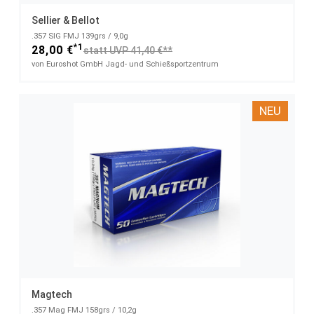
Sellier & Bellot
.357 SIG FMJ 139grs / 9,0g
*1
28,00 €
statt UVP 41,40 €**
von Euroshot GmbH Jagd- und Schießsportzentrum
NEU
Magtech
.357 Mag FMJ 158grs / 10,2g