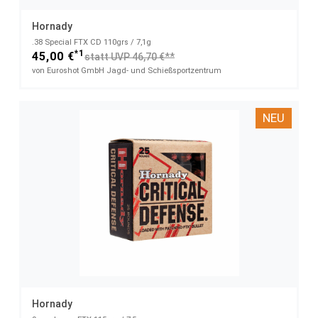
Hornady
.38 Special FTX CD 110grs / 7,1g
*1
45,00 €
statt UVP 46,70 €**
von Euroshot GmbH Jagd- und Schießsportzentrum
NEU
Hornady