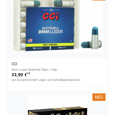
CCI
9mm Luger Shotshell 53grs / 3,4g
*1
33,90 €
von Euroshot GmbH Jagd- und Schießsportzentrum
NEU