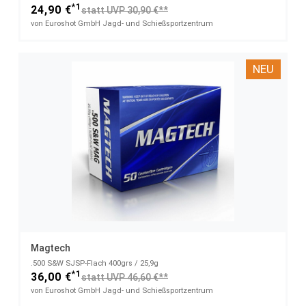
*1
24,90 €
statt UVP 30,90 €**
von Euroshot GmbH Jagd- und Schießsportzentrum
NEU
Magtech
.500 S&W SJSP-Flach 400grs / 25,9g
*1
36,00 €
statt UVP 46,60 €**
von Euroshot GmbH Jagd- und Schießsportzentrum