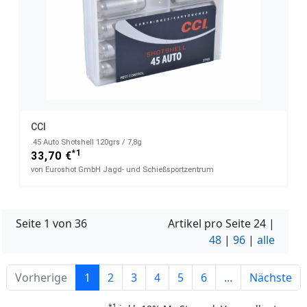
CCI
.45 Auto Shotshell 120grs / 7,8g
*1
33,70 €
von Euroshot GmbH Jagd- und Schießsportzentrum
Seite 1 von 36
Artikel pro Seite
24
|
48
|
96
|
alle
Vorherige
1
2
3
4
5
6
...
Nächste
*1