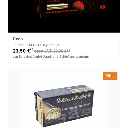
Geco
.357 Mag FMJ FN 158grs / 10,2g
*1
23,50 €
statt UVP 33,80 €**
von Euroshot GmbH Jagd- und Schießsportzentrum
NEU