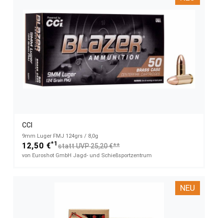
CCI
9mm Luger FMJ 124grs / 8,0g
*1
12,50 €
statt UVP 25,20 €**
von Euroshot GmbH Jagd- und Schießsportzentrum
NEU