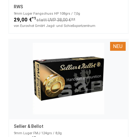
RWS
9mm Luger Fangschuss HP 108grs / 7,0g
*1
29,00 €
statt UVP 38,00 €**
von Euroshot GmbH Jagd- und Schießsportzentrum
NEU
Sellier & Bellot
9mm Luger FMJ 124grs / 8,0g