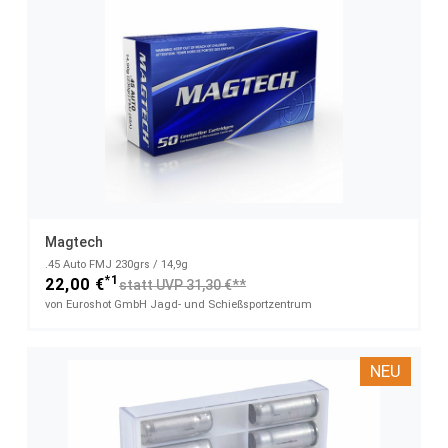
Magtech
.45 Auto FMJ 230grs / 14,9g
*1
22,00 €
statt UVP 31,30 €**
von Euroshot GmbH Jagd- und Schießsportzentrum
NEU