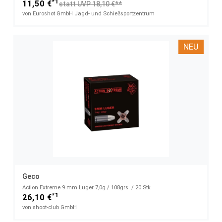
*1
11,50 €
statt UVP 18,10 €**
von Euroshot GmbH Jagd- und Schießsportzentrum
NEU
Geco
Action Extreme 9 mm Luger 7,0g / 108grs. / 20 Stk
*1
26,10 €
von shoot-club GmbH