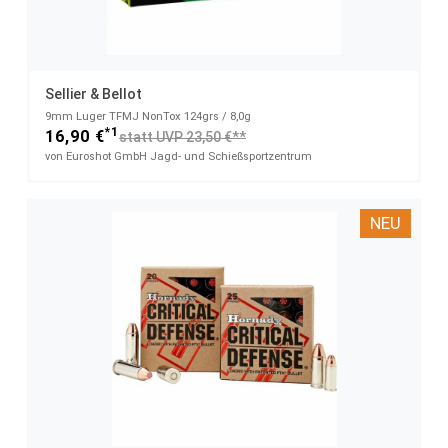
Sellier & Bellot
9mm Luger TFMJ NonTox 124grs / 8,0g
*1
16,90 €
statt UVP 23,50 €**
von Euroshot GmbH Jagd- und Schießsportzentrum
NEU