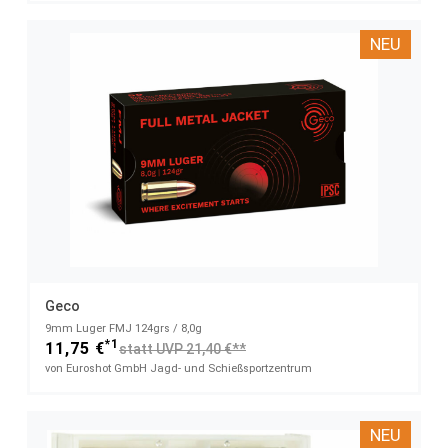
NEU
Geco
9mm Luger FMJ 124grs / 8,0g
*1
11,75 €
statt UVP 21,40 €**
von Euroshot GmbH Jagd- und Schießsportzentrum
NEU