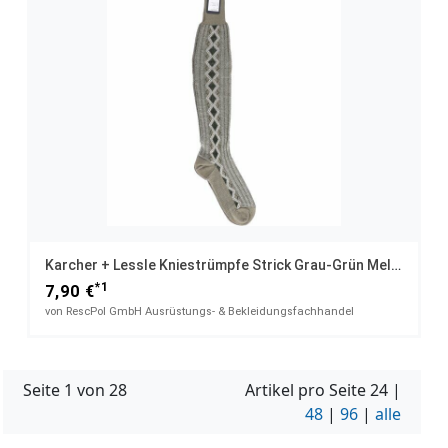
Karcher + Lessle Kniestrümpfe Strick Grau-Grün Meliert UK 12,5 / 45
*1
7,90 €
von RescPol GmbH Ausrüstungs- & Bekleidungsfachhandel
Seite 1 von 28
Artikel pro Seite
24
|
48
|
96
|
alle