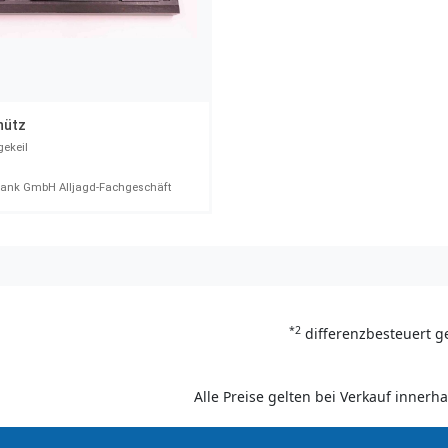
hütz
gekeil
1
rank GmbH Alljagd-Fachgeschäft
*2
differenzbesteuert g
Alle Preise gelten bei Verkauf inner