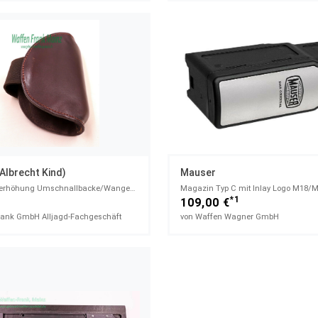
Albrecht Kind)
Mauser
Schaftrückenerhöhung Umschnallbacke/Wangenauflage
Magazin Typ C mit Inlay Logo M18/
1
*1
109,00 €
rank GmbH Alljagd-Fachgeschäft
von Waffen Wagner GmbH