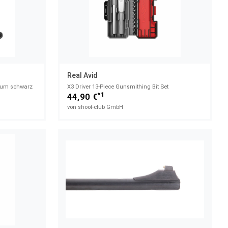
Real Avid
nium schwarz
X3 Driver 13-Piece Gunsmithing Bit Set
*1
44,90 €
von shoot-club GmbH