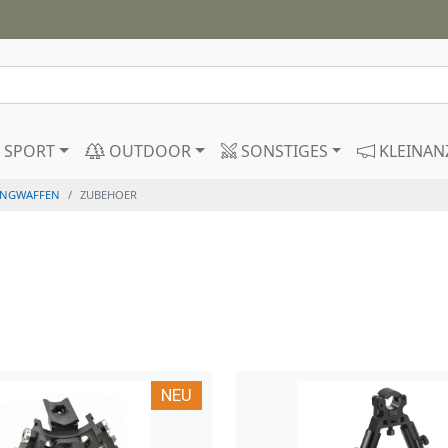
SPORT
OUTDOOR
SONSTIGES
KLEINAN
ANGWAFFEN
ZUBEHOER
NEU