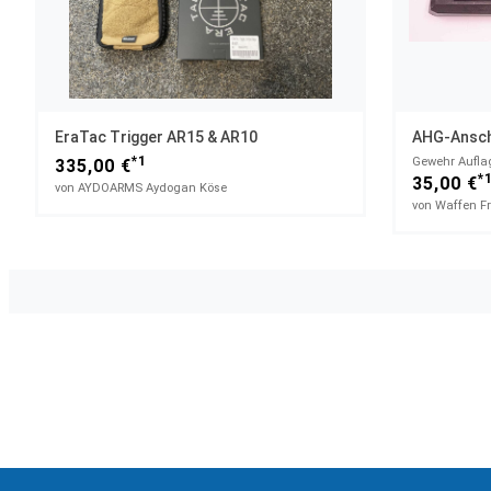
EraTac Trigger AR15 & AR10
AHG-Ansc
*1
Gewehr Aufla
335,00 €
*
35,00 €
von AYDOARMS Aydogan Köse
von Waffen F