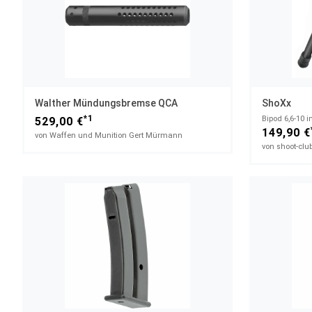
Walther Mündungsbremse QCA
ShoXx
*1
Bipod 6,6-10 i
529,00 €
149,90 €
von Waffen und Munition Gert Mürmann
von shoot-cl