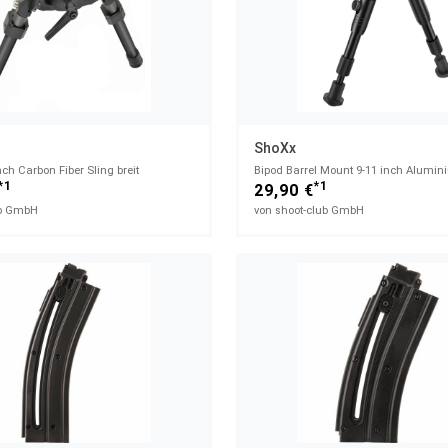
ShoXx
nch Carbon Fiber Sling breit
Bipod Barrel Mount 9-11 inch Alumi
*1
*1
29,90 €
ub GmbH
von shoot-club GmbH