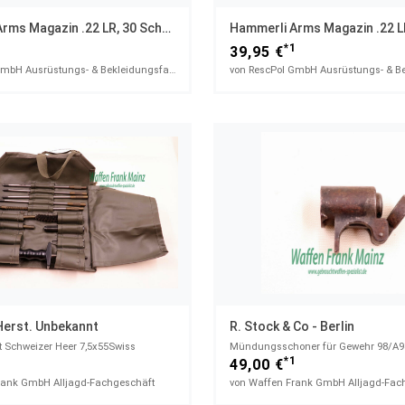
Hammerli Arms Magazin .22 LR, 30 Schuss
1
*1
39,95 €
von RescPol GmbH Ausrüstungs- & Bekleidungsfachhandel
Herst. Unbekannt
R. Stock & Co - Berlin
t Schweizer Heer 7,5x55Swiss
Mündungsschoner für Gewehr 98/A9
1
*1
49,00 €
rank GmbH Alljagd-Fachgeschäft
von Waffen Frank GmbH Alljagd-Fac