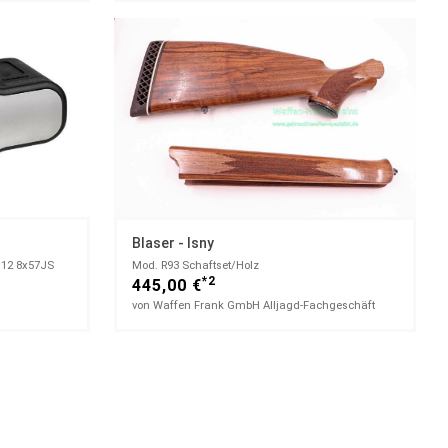
Blaser - Isny
M12 8x57JS
Mod. R93 Schaftset/Holz
*2
445,00 €
von Waffen Frank GmbH Alljagd-Fachgeschäft