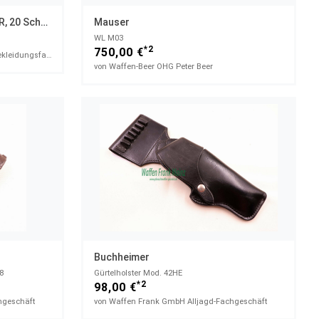
Hammerli Arms Magazin .22 LR, 20 Schuss
Mauser
WL M03
*2
750,00 €
von RescPol GmbH Ausrüstungs- & Bekleidungsfachhandel
von Waffen-Beer OHG Peter Beer
Buchheimer
8
Gürtelholster Mod. 42HE
*2
98,00 €
hgeschäft
von Waffen Frank GmbH Alljagd-Fachgeschäft