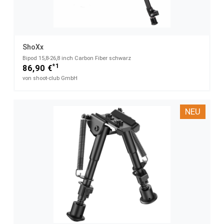
ShoXx
Bipod 15,8-26,8 inch Carbon Fiber schwarz
*1
86,90 €
von shoot-club GmbH
NEU