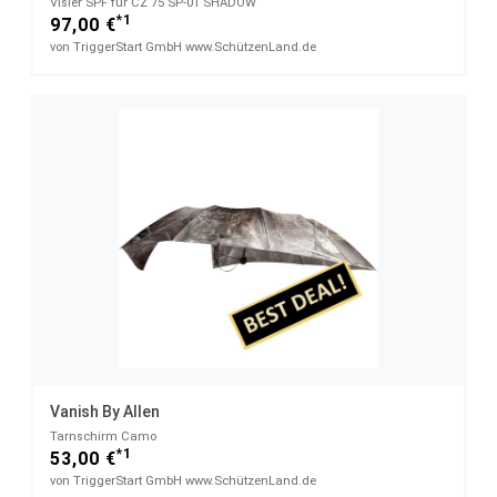
Visier SPF für CZ 75 SP-01 SHADOW
*1
97,00 €
von TriggerStart GmbH www.SchützenLand.de
Vanish By Allen
Tarnschirm Camo
*1
53,00 €
von TriggerStart GmbH www.SchützenLand.de