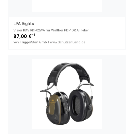
LPA Sights
Visier RDS RDF02WA für Walther PDP OR All Fiber
*1
87,00 €
von TriggerStart GmbH www.SchützenLand.de