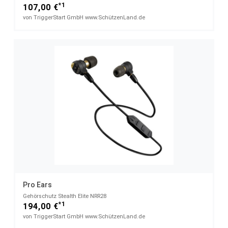
*1
107,00 €
von TriggerStart GmbH www.SchützenLand.de
Pro Ears
Gehörschutz Stealth Elite NRR28
*1
194,00 €
von TriggerStart GmbH www.SchützenLand.de