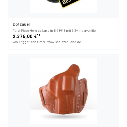
Dotzauer
Fürst-Pless-Horn de Luxe in B 18915 mit 3 Zylinderventilen
*1
2.376,00 €
von TriggerStart GmbH www.SchützenLand.de