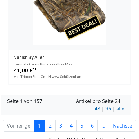
Vanish By Allen
Tarnnetz Camo Burlap Realtree Max5
*1
41,00 €
von TriggerStart GmbH www.SchützenLand.de
Seite 1 von 157
Artikel pro Seite
24
|
48
|
96
|
alle
Vorherige
1
2
3
4
5
6
...
Nächste
*1