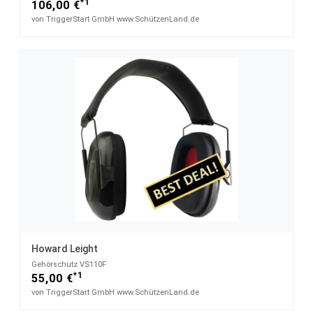
*1
106,00 €
von TriggerStart GmbH www.SchützenLand.de
Howard Leight
Gehörschutz VS110F
*1
55,00 €
von TriggerStart GmbH www.SchützenLand.de