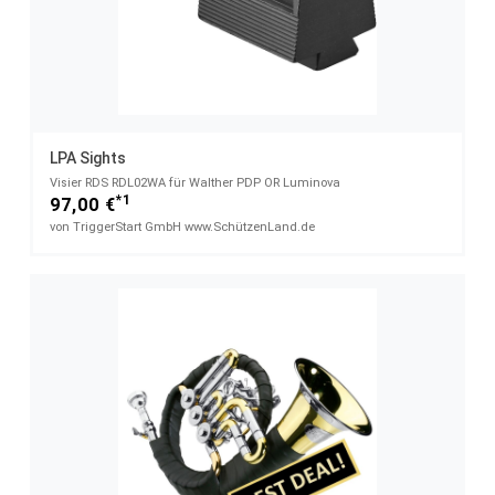
LPA Sights
Visier RDS RDL02WA für Walther PDP OR Luminova
*1
97,00 €
von TriggerStart GmbH www.SchützenLand.de