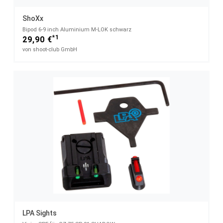
ShoXx
Bipod 6-9 inch Aluminium M-LOK schwarz
*1
29,90 €
von shoot-club GmbH
LPA Sights