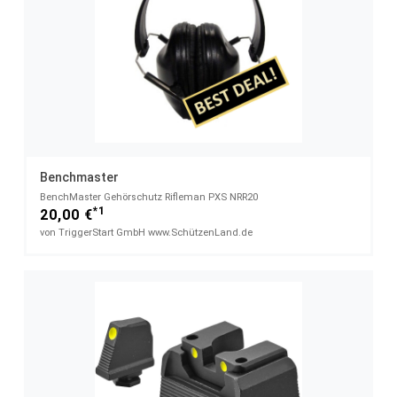
Benchmaster
BenchMaster Gehörschutz Rifleman PXS NRR20
*1
20,00 €
von TriggerStart GmbH www.SchützenLand.de