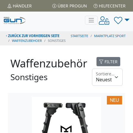
HÄNDLER
ÜBER PROGUN
HILFECENTER
ZURÜCK ZUR VORHERIGEN SEITE
STARTSEITE
MARKTPLATZ SPORT
WAFFENZUBEHOER
SONSTIGES
Waffenzubehör
FILTER
Sortieren nach
Sonstiges
NEU