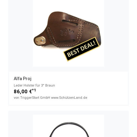
Alfa Proj
Leder Holster für 3'' Braun
*1
86,00 €
von TriggerStart GmbH www.SchützenLand.de