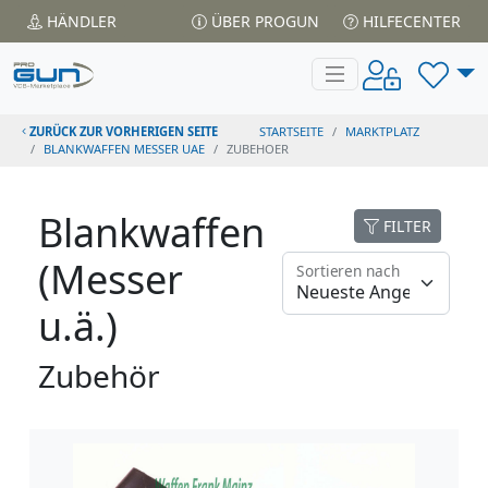
HÄNDLER
ÜBER PROGUN
HILFECENTER
ZURÜCK ZUR VORHERIGEN SEITE
STARTSEITE
MARKTPLATZ
BLANKWAFFEN MESSER UAE
ZUBEHOER
Blankwaffen
FILTER
(Messer
Sortieren nach
u.ä.)
Zubehör