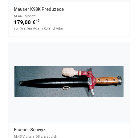
Mauser K98K Preduzece
M.44 Bajonett
*2
179,00 €
von Waffen Adam Roland Adam
Elsener Schwyz
M.43 Victoria Offiziersdolch