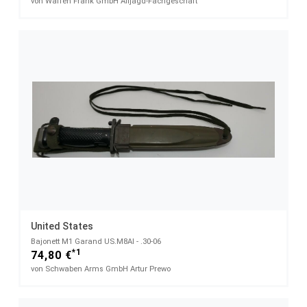
von Waffen Frank GmbH Alljagd-Fachgeschäft
United States
Bajonett M1 Garand US.M8AI - .30-06
*1
74,80 €
von Schwaben Arms GmbH Artur Prewo