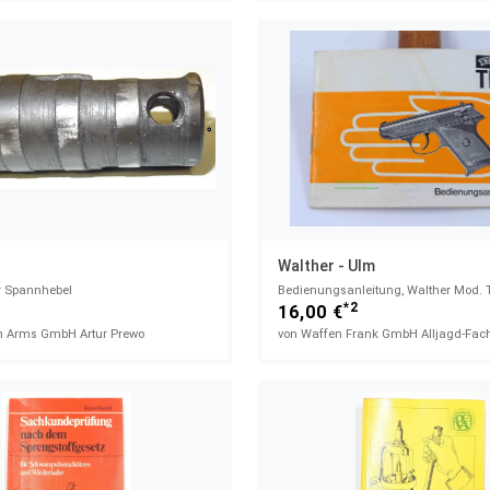
Walther - Ulm
r Spannhebel
Bedienungsanleitung, Walther Mod. T
1
*2
16,00 €
 Arms GmbH Artur Prewo
von Waffen Frank GmbH Alljagd-Fac