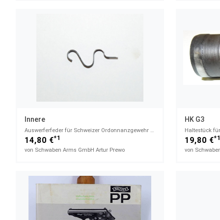
Innere
HK G3
Auswerferfeder für Schweizer Ordonnanzgewehr SIG StGW 57 SAR M57 SWISS MATCH u. Baugleiche
Haltestück fü
*1
*
14,80 €
19,80 €
von Schwaben Arms GmbH Artur Prewo
von Schwaben