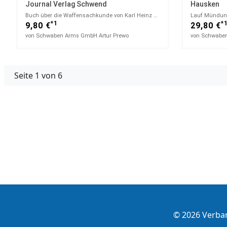
Journal Verlag Schwend
Hausken
Buch über die Waffensachkunde von Karl Heinz Martini,10. Auflage 1993
*1
*
9,80 €
29,80 €
von Schwaben Arms GmbH Artur Prewo
von Schwaben
Seite 1 von 6
© 2026 Verba