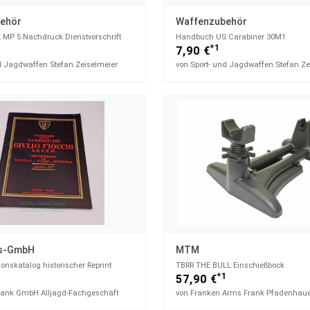
ehör
Waffenzubehör
MP 5 Nachdruck Dienstvorschrift
Handbuch US Carabiner 30M1
*1
7,90 €
d Jagdwaffen Stefan Zeiselmeier
von Sport- und Jagdwaffen Stefan Ze
gs-GmbH
MTM
ionskatalog historischer Reprint
TBRR THE BULL Einschießbock
*1
57,90 €
rank GmbH Alljagd-Fachgeschäft
von Franken Arms Frank Pfadenhau