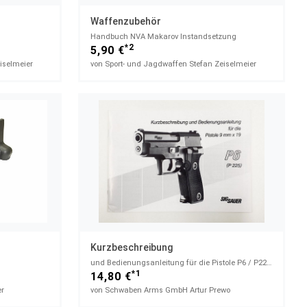
Waffenzubehör
Handbuch NVA Makarov Instandsetzung
*2
5,90 €
iselmeier
von Sport- und Jagdwaffen Stefan Zeiselmeier
Kurzbeschreibung
und Bedienungsanleitung für die Pistole P6 / P225 9mm x 19 Zustand leicht gebraucht
*1
14,80 €
er
von Schwaben Arms GmbH Artur Prewo