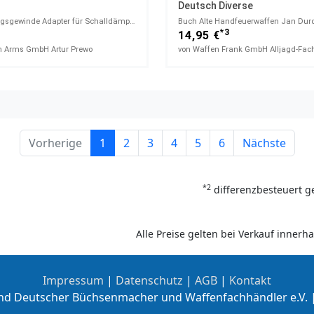
Deutsch Diverse
Lauf Mündungsgewinde Adapter für Schalldämpfer Gewinde Made in Germany! Hausken Schalldämpfer
1
*3
14,95 €
 Arms GmbH Artur Prewo
von Waffen Frank GmbH Alljagd-Fac
Vorherige
1
2
3
4
5
6
Nächste
*2
differenzbesteuert g
Alle Preise gelten bei Verkauf inner
Impressum
|
Datenschutz
|
AGB
|
Kontakt
nd Deutscher Büchsenmacher und Waffenfachhändler e.V. 