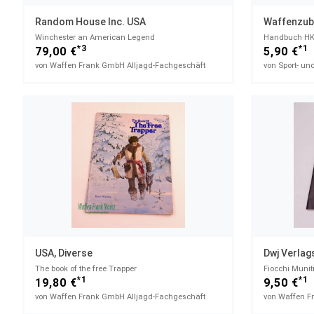
Random House Inc. USA
Waffenzub
Winchester an American Legend
Handbuch HK 
*3
*1
79,00 €
5,90 €
von Waffen Frank GmbH Alljagd-Fachgeschäft
von Sport- un
USA, Diverse
Dwj Verla
The book of the free Trapper
Fiocchi Munit
*1
*1
19,80 €
9,50 €
von Waffen Frank GmbH Alljagd-Fachgeschäft
von Waffen F