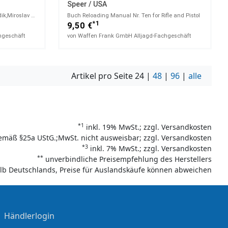
Speer / USA
Buch Alte Handfeuerwaffen Jan Durdik,Miroslav Mudra
Buch Reloading Manual Nr. Ten for Rifle and Pistol
*1
9,50 €
hgeschäft
von Waffen Frank GmbH Alljagd-Fachgeschäft
Artikel pro Seite
24
|
48
|
96
|
alle
*1
inkl. 19% MwSt.; zzgl. Versandkosten
emäß §25a UStG.;MwSt. nicht ausweisbar; zzgl. Versandkosten
*3
inkl. 7% MwSt.; zzgl. Versandkosten
**
unverbindliche Preisempfehlung des Herstellers
halb Deutschlands, Preise für Auslandskäufe können abweichen
|
Händlerlogin