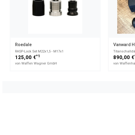
Roedale
Vanward Hu
RASP-Lock Set M22x1,5 - M17x1
Titanschalld
*1
125,00 €
890,00 €
von Waffen Wagner GmbH
von Waffenha