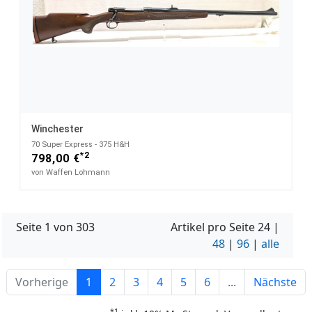
Winchester
70 Super Express - 375 H&H
*2
798,00 €
von Waffen Lohmann
Seite 1 von 303
Artikel pro Seite
24
|
48
|
96
|
alle
Vorherige
1
2
3
4
5
6
...
Nächste
*1