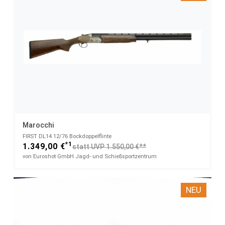
Marocchi
FIRST DL14​ 12/76 Bockdoppelflinte
*1
1.349,00 €
statt UVP 1.550,00 €**
von Euroshot GmbH Jagd- und Schießsportzentrum
NEU