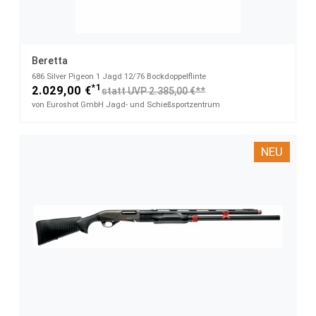
Beretta
686 Silver Pigeon 1 Jagd​ 12/76 Bockdoppelflinte
*1
2.029,00 €
statt UVP 2.385,00 €**
von Euroshot GmbH Jagd- und Schießsportzentrum
NEU