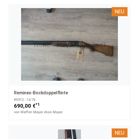
NEU
Reminex-Bockdoppelflinte
RS912 - 12/76
*1
690,00 €
von Waffen Mayer Alois Mayer
NEU