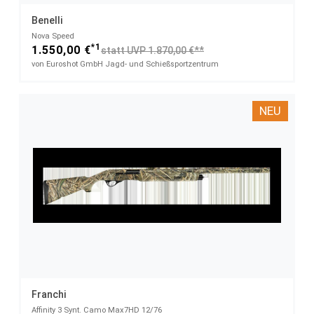
Benelli
Nova Speed
*1
1.550,00 €
statt UVP 1.870,00 €**
von Euroshot GmbH Jagd- und Schießsportzentrum
NEU
Franchi
Affinity 3 Synt. Camo Max7HD​ 12/76