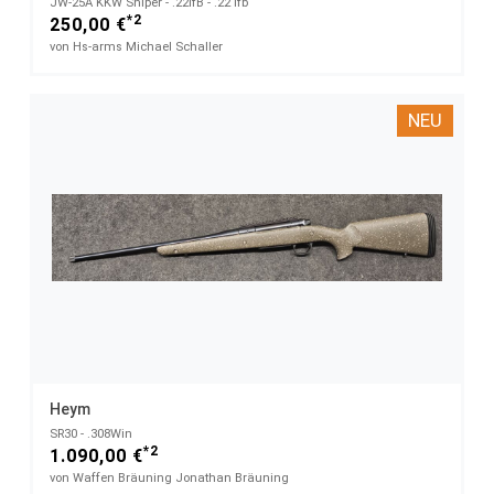
JW-25A KKW Sniper - .22lfB - .22 lfb
*2
250,00 €
von Hs-arms Michael Schaller
NEU
Heym
SR30 - .308Win
*2
1.090,00 €
von Waffen Bräuning Jonathan Bräuning