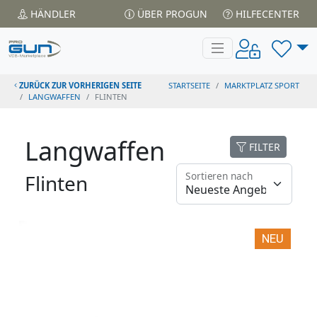
HÄNDLER
ÜBER PROGUN
HILFECENTER
ZURÜCK ZUR VORHERIGEN SEITE
STARTSEITE
MARKTPLATZ SPORT
LANGWAFFEN
FLINTEN
Langwaffen
FILTER
Sortieren nach
Flinten
NEU