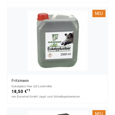
NEU
Fritzmann
Eukalyptus-Teer​ 2,5l Lockmittel
*1
18,50 €
von Euroshot GmbH Jagd- und Schießsportzentrum
NEU