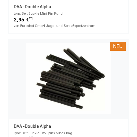
DAA -Double Alpha
Lynx Belt Buckle​ Mini Pin Punch
*1
2,95 €
von Euroshot GmbH Jagd- und Schießsportzentrum
NEU
DAA -Double Alpha
Lynx Belt Buckle - Roll pins​ 50pcs bag