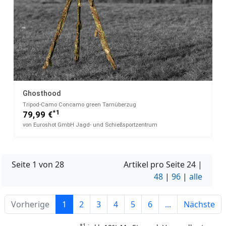
Ghosthood
Tripod-Camo​ Concamo green Tarnüberzug
*1
79,99 €
von Euroshot GmbH Jagd- und Schießsportzentrum
Seite 1 von 28
Artikel pro Seite
24
|
48
|
96
|
alle
Vorherige
1
2
3
4
5
6
...
Nächste
*1