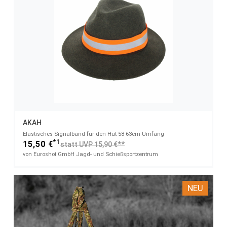
AKAH
Elastisches Signalband​ für den Hut 58-63cm Umfang
*1
15,50 €
statt UVP 15,90 €**
von Euroshot GmbH Jagd- und Schießsportzentrum
NEU