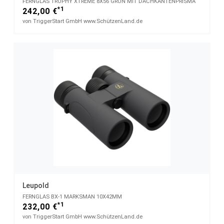
FERNGLAS TROPHY XTREME 8X56 GRÜN MIT DACHKANTENPRISMA
*1
242,00 €
von TriggerStart GmbH www.SchützenLand.de
Leupold
FERNGLAS BX-1 MARKSMAN 10X42MM
*1
232,00 €
von TriggerStart GmbH www.SchützenLand.de