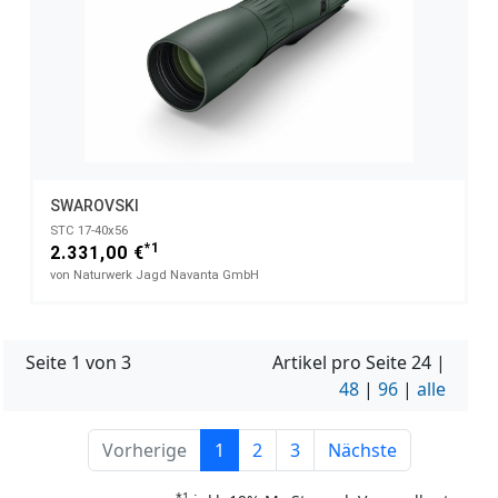
SWAROVSKI
STC 17-40x56
*1
2.331,00 €
von Naturwerk Jagd Navanta GmbH
Seite 1 von 3
Artikel pro Seite
24
|
48
|
96
|
alle
Vorherige
1
2
3
Nächste
*1