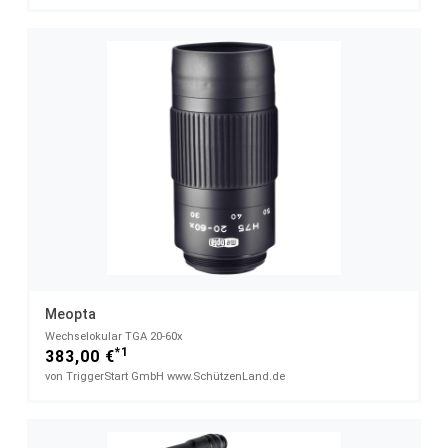
Meopta
Wechselokular TGA 20-60x
*1
383,00 €
von TriggerStart GmbH www.SchützenLand.de