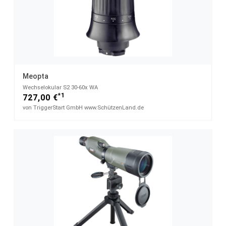
Meopta
Wechselokular S2 30-60x WA
*1
727,00 €
von TriggerStart GmbH www.SchützenLand.de