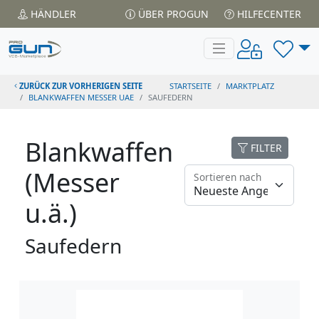
HÄNDLER
ÜBER PROGUN
HILFECENTER
ZURÜCK ZUR VORHERIGEN SEITE
STARTSEITE
MARKTPLATZ
BLANKWAFFEN MESSER UAE
SAUFEDERN
Blankwaffen
FILTER
(Messer
Sortieren nach
u.ä.)
Saufedern