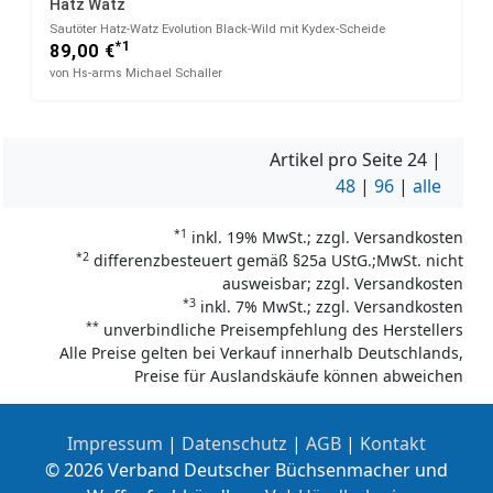
Hatz Watz
Sautöter Hatz-Watz Evolution Black-Wild mit Kydex-Scheide
*1
89,00 €
von Hs-arms Michael Schaller
Artikel pro Seite
24
|
48
|
96
|
alle
*1
inkl. 19% MwSt.; zzgl. Versandkosten
*2
differenzbesteuert gemäß §25a UStG.;MwSt. nicht
ausweisbar; zzgl. Versandkosten
*3
inkl. 7% MwSt.; zzgl. Versandkosten
**
unverbindliche Preisempfehlung des Herstellers
Alle Preise gelten bei Verkauf innerhalb Deutschlands,
Preise für Auslandskäufe können abweichen
Impressum
|
Datenschutz
|
AGB
|
Kontakt
© 2026 Verband Deutscher Büchsenmacher und