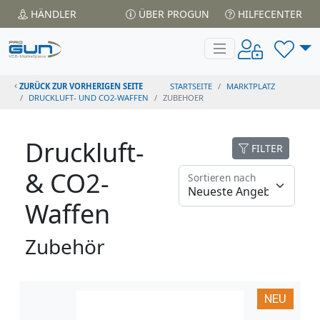
HÄNDLER
ÜBER PROGUN
HILFECENTER
ZURÜCK ZUR VORHERIGEN SEITE
STARTSEITE
MARKTPLATZ
DRUCKLUFT- UND CO2-WAFFEN
ZUBEHOER
Druckluft-
FILTER
& CO2-
Sortieren nach
Waffen
Zubehör
NEU