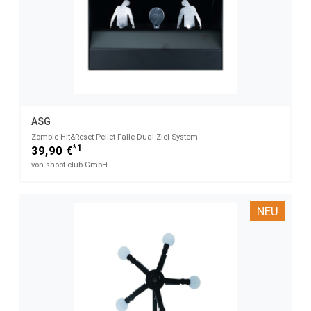
ASG
Zombie Hit&Reset Pellet-Falle Dual-Ziel-System
*1
39,90 €
von shoot-club GmbH
NEU