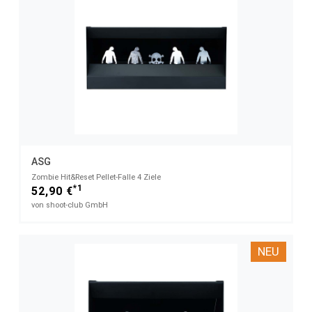
ASG
Zombie Hit&Reset Pellet-Falle 4 Ziele
*1
52,90 €
von shoot-club GmbH
NEU