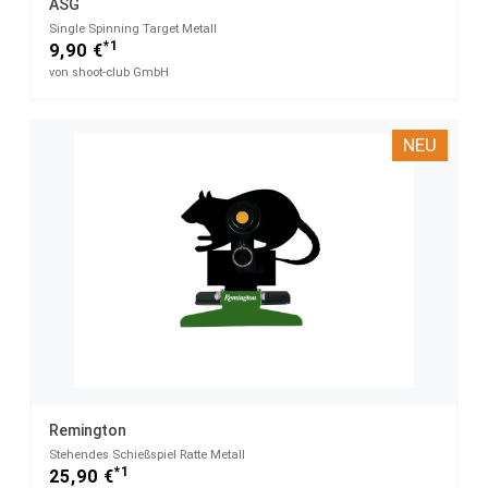
ASG
Single Spinning Target Metall
*1
9,90 €
von shoot-club GmbH
NEU
Remington
Stehendes Schießspiel Ratte Metall
*1
25,90 €