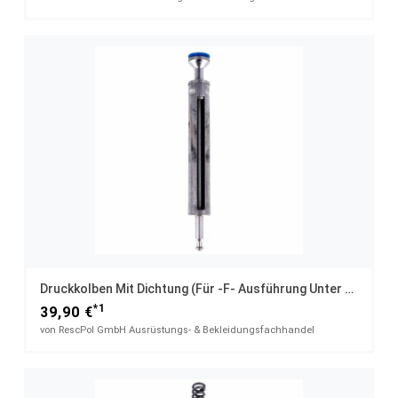
Druckkolben Mit Dichtung (für -F- Ausführung Unter 7,5 Joule) DIANA 350 Magnum T06
*1
39,90 €
von RescPol GmbH Ausrüstungs- & Bekleidungsfachhandel