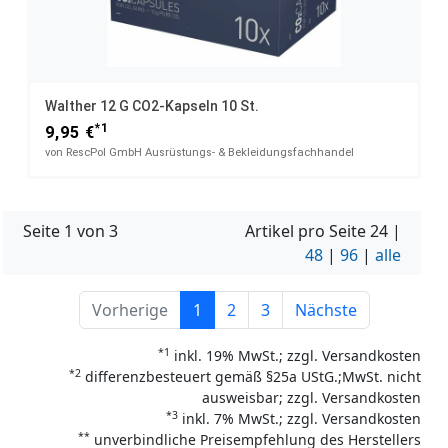
Walther 12 G CO2-Kapseln 10 St.
*1
9,95 €
von RescPol GmbH Ausrüstungs- & Bekleidungsfachhandel
Seite 1 von 3
Artikel pro Seite
24
|
48
|
96
|
alle
Vorherige
1
2
3
Nächste
*1
inkl. 19% MwSt.; zzgl. Versandkosten
*2
differenzbesteuert gemäß §25a UStG.;MwSt. nicht
ausweisbar; zzgl. Versandkosten
*3
inkl. 7% MwSt.; zzgl. Versandkosten
**
unverbindliche Preisempfehlung des Herstellers