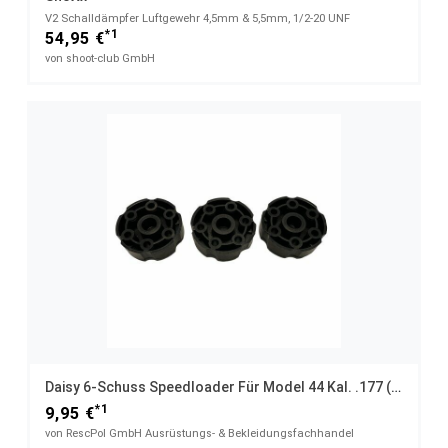
V2 Schalldämpfer Luftgewehr 4,5mm & 5,5mm, 1/2-20 UNF
*1
54,95 €
von shoot-club GmbH
Daisy 6-Schuss Speedloader Für Model 44 Kal. .177 (4,5mm)
*1
9,95 €
von RescPol GmbH Ausrüstungs- & Bekleidungsfachhandel