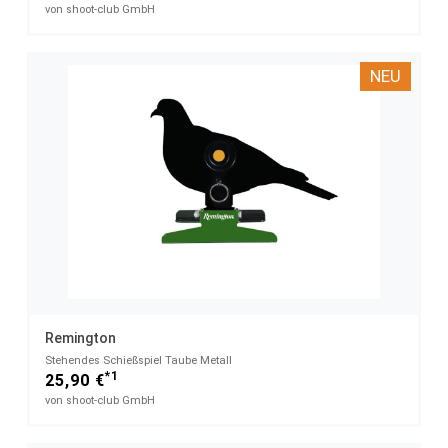
von shoot-club GmbH
NEU
Remington
Stehendes Schießspiel Taube Metall
*1
25,90 €
von shoot-club GmbH