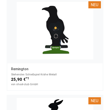
NEU
Remington
Stehendes Schießspiel Krähe Metall
*1
25,90 €
von shoot-club GmbH
NEU