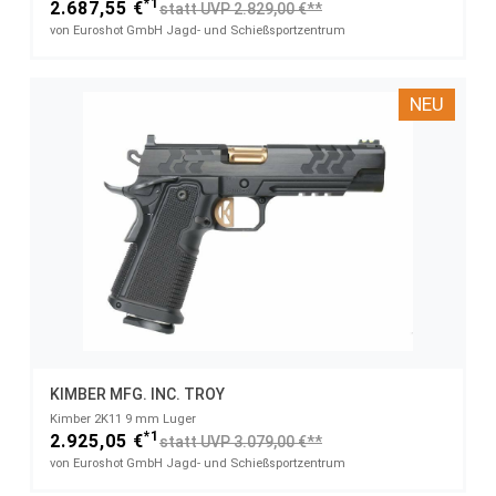
*1
2.687,55 €
statt UVP 2.829,00 €**
von Euroshot GmbH Jagd- und Schießsportzentrum
NEU
KIMBER MFG. INC. TROY
Kimber 2K11 9 mm Luger
*1
2.925,05 €
statt UVP 3.079,00 €**
von Euroshot GmbH Jagd- und Schießsportzentrum