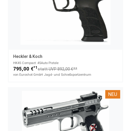
Heckler & Koch
HK45 Compact​ .45Auto Pistole
*1
795,00 €
statt UVP 892,00 €**
von Euroshot GmbH Jagd- und Schießsportzentrum
NEU