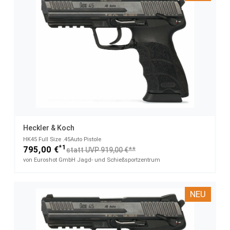
Heckler & Koch
HK45 Full Size​ .45Auto Pistole
*1
795,00 €
statt UVP 919,00 €**
von Euroshot GmbH Jagd- und Schießsportzentrum
NEU