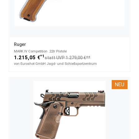
Ruger
MARK IV Competition​ .22lr Pistole
*1
1.215,05 €
statt UVP 1.279,00 €**
von Euroshot GmbH Jagd- und Schießsportzentrum
NEU