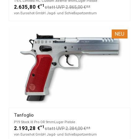
T97L Limited HC Custom Xtreme​ 9mmLuger Pistole
*1
2.635,80 €
statt UVP 2.865,00 €**
von Euroshot GmbH Jagd- und Schießsportzentrum
NEU
Tanfoglio
P19 Stock III Pro OR​ 9mmLuger Pistole
*1
2.193,28 €
statt UVP 2.384,00 €**
von Euroshot GmbH Jagd- und Schießsportzentrum