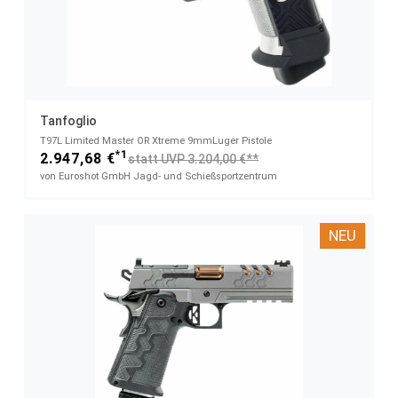
Tanfoglio
T97L Limited Master OR Xtreme​ 9mmLuger Pistole
*1
2.947,68 €
statt UVP 3.204,00 €**
von Euroshot GmbH Jagd- und Schießsportzentrum
NEU