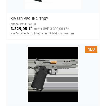
KIMBER MFG. INC. TROY
Kimber 2K11 PRO OR
*1
3.229,05 €
statt UVP 3.399,00 €**
von Euroshot GmbH Jagd- und Schießsportzentrum
NEU