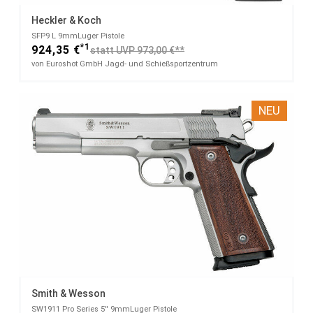
Heckler & Koch
SFP9 L​ 9mmLuger Pistole
*1
924,35 €
statt UVP 973,00 €**
von Euroshot GmbH Jagd- und Schießsportzentrum
NEU
Smith & Wesson
SW1911 Pro Series 5''​ 9mmLuger Pistole