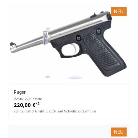
NEU
Ruger
22/45​ .22lr Pistole
*2
220,00 €
von Euroshot GmbH Jagd- und Schießsportzentrum
NEU