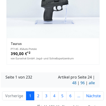
Taurus
PT145​ .45Auto Pistole
*2
390,00 €
von Euroshot GmbH Jagd- und Schießsportzentrum
Seite 1 von 232
Artikel pro Seite
24
|
48
|
96
|
alle
Vorherige
1
2
3
4
5
6
...
Nächste
*1