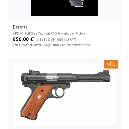
Beretta
APX A1 Full Size Tactical RDO​ 9mmLuger Pistole
*1
850,00 €
statt UVP 959,00 €**
von Euroshot GmbH Jagd- und Schießsportzentrum
NEU