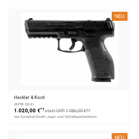
NEU
Heckler & Koch
SFP9F OR A1
*1
1.020,00 €
statt UVP 1.086,00 €**
von Euroshot GmbH Jagd- und Schießsportzentrum
NEU