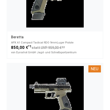
Beretta
APX A1 Compact Tactical RDO​ 9mmLuger Pistole
*1
850,00 €
statt UVP 959,00 €**
von Euroshot GmbH Jagd- und Schießsportzentrum
NEU