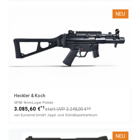
NEU
Heckler & Koch
SP5K​ 9mmLuger Pistole
*1
3.085,60 €
statt UVP 3.248,00 €**
von Euroshot GmbH Jagd- und Schießsportzentrum
NEU