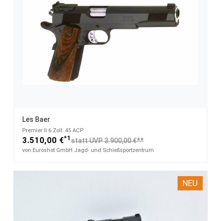
Les Baer
Premier II 6 Zoll .45 ACP
*1
3.510,00 €
statt UVP 3.900,00 €**
von Euroshot GmbH Jagd- und Schießsportzentrum
NEU