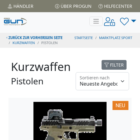
HÄNDLER
ÜBER PROGUN
HILFECENTER
ZURÜCK ZUR VORHERIGEN SEITE
STARTSEITE
MARKTPLATZ SPORT
KURZWAFFEN
PISTOLEN
Kurzwaffen
FILTER
Sortieren nach
Pistolen
NEU