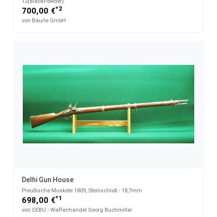
12(BlackPowder)
*2
700,00 €
von Bäurle GmbH
Delhi Gun House
Preußische Muskete 1809, Steinschloß - 18,7mm
*1
698,00 €
von GEBU - Waffenhandel Georg Buchmiller