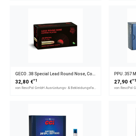
GECO .38 Special Lead Round Nose, Copper-Plated 10,2g/158gr
*1
*
32,80 €
27,90 €
von RescPol GmbH Ausrüstungs- & Bekleidungsfachhandel