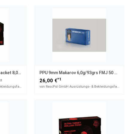
GECO 9 Mm Luger Full Metal Jacket 8,0g/124gr
PPU 9mm Makarov 6,0g/93grs FMJ 50 Stück
*1
26,00 €
**
von RescPol GmbH Ausrüstungs- & Bekleidungsfachhandel
von RescPol GmbH Ausrüstungs- & Bekleidungsfachhandel