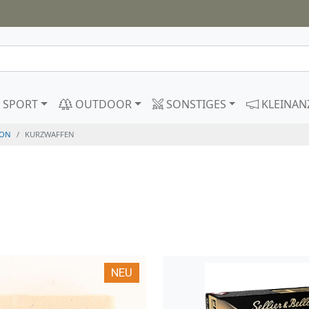
SPORT
OUTDOOR
SONSTIGES
KLEINAN
ION
KURZWAFFEN
NEU