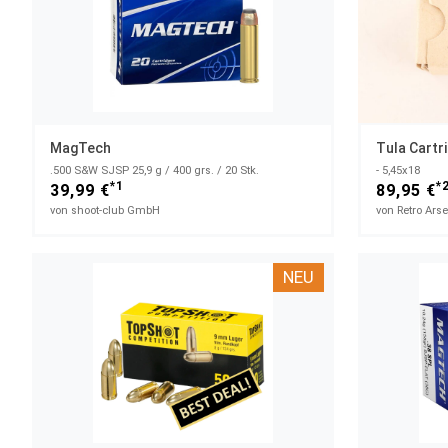
MagTech
Tula Cartr
.500 S&W SJSP 25,9 g / 400 grs. / 20 Stk.
- 5,45x18
*1
*
39,99 €
89,95 €
von shoot-club GmbH
von Retro Ars
NEU