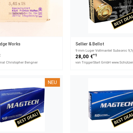
idge Works
Sellier & Bellot
9 mm Luger Vollmantel Subsonic 9,7
2
*1
28,00 €
enal Christopher Bengner
von TriggerStart GmbH www.Schütze
NEU