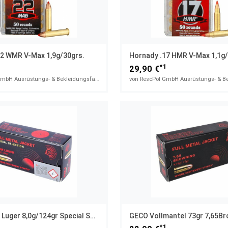
22 WMR V-Max 1,9g/30grs.
Hornady .17 HMR V-Max 1,1g/
1
*1
29,90 €
von RescPol GmbH Ausrüstungs- & Bekleidungsfachhandel
GECO 9mm Luger 8,0g/124gr Special Selection
GECO Vollmantel 73gr 7,65Br
1
*1