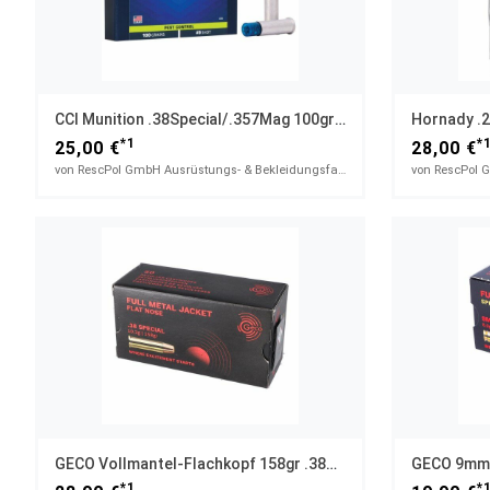
CCI Munition .38Special/.357Mag 100gr Shotshell Schrot
Hornady .
*1
*
25,00 €
28,00 €
von RescPol GmbH Ausrüstungs- & Bekleidungsfachhandel
GECO Vollmantel-Flachkopf 158gr .38Special
*1
*