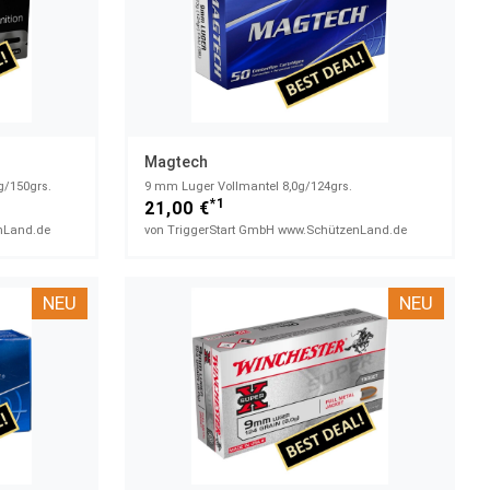
Magtech
g/150grs.
9 mm Luger Vollmantel 8,0g/124grs.
*1
21,00 €
nLand.de
von TriggerStart GmbH www.SchützenLand.de
NEU
NEU