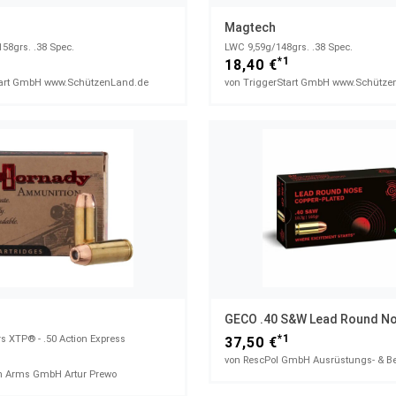
Magtech
58grs. .38 Spec.
LWC 9,59g/148grs. .38 Spec.
1
*1
18,40 €
tart GmbH www.SchützenLand.de
von TriggerStart GmbH www.Schütze
*1
 XTP® - .50 Action Express
37,50 €
1
 Arms GmbH Artur Prewo