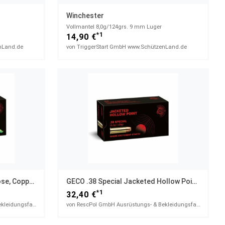
Winchester
Vollmantel 8,0g/124grs. 9 mm Luger
*1
14,90 €
nLand.de
von TriggerStart GmbH www.SchützenLand.de
GECO .40 S&W Lead Round Nose, Copper-Plated 10,7g/165gr
GECO .38 Special Jacketed Hollow Point 10,2g/158gr
*1
32,40 €
von RescPol GmbH Ausrüstungs- & Bekleidungsfachhandel
von RescPol GmbH Ausrüstungs- & Bekleidungsfachhandel