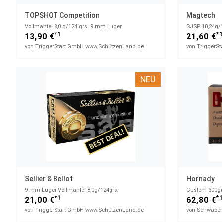
TOPSHOT Competition
Magtech
Vollmantel 8,0 g/124 grs. 9 mm Luger
SJSP 10,24g/1
*1
*
13,90 €
21,60 €
von TriggerStart GmbH www.SchützenLand.de
von TriggerS
NEU
Sellier & Bellot
Hornady
9 mm Luger Vollmantel 8,0g/124grs.
Custom 300grs
*1
*
21,00 €
62,80 €
von TriggerStart GmbH www.SchützenLand.de
von Schwaben