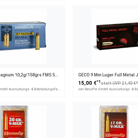
PPU .357 Magnum 10,2g/158grs FMS 50 Stück
1
*1
15,00 €
statt UVP 21,40 €
von RescPol GmbH Ausrüstungs- & Bekleidungsfachhandel