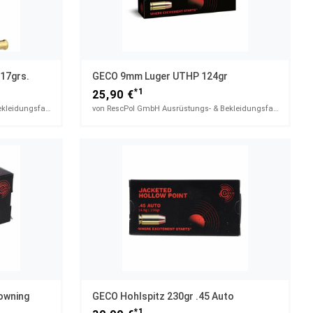
17grs.
GECO 9mm Luger UTHP 124gr
*1
25,90 €
von RescPol GmbH Ausrüstungs- & Bekleidungsfachhandel
von RescPol GmbH Ausrüstungs- & Bekleidungsfachhandel
owning
GECO Hohlspitz 230gr .45 Auto
*1