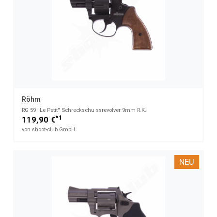
Röhm
RG 59 ''Le Petit'' Schreckschu ssrevolver 9mm R.K.
*1
119,90 €
von shoot-club GmbH
NEU