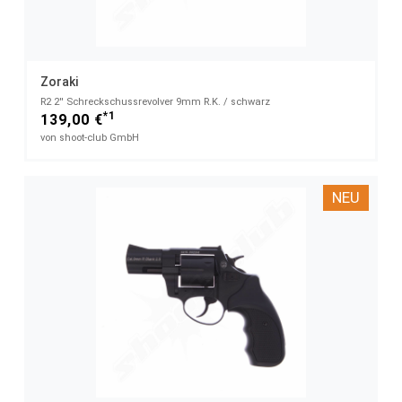
Zoraki
R2 2'' Schreckschussrevolver 9mm R.K. / schwarz
*1
139,00 €
von shoot-club GmbH
NEU