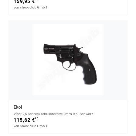
159,95 €
von shoot-club GmbH
Ekol
Viper 2,5 Schreckschussrevolve 9mm R.K. Schwarz
*1
115,62 €
von shoot-club GmbH