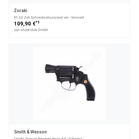
Zoraki
R1 2,5 Zoll Schreckschussrevol ver - brüniert
*1
109,90 €
von shoot-club GmbH
Smith & Wesson
Chiefs Special Revolver 9mm R.K. Schwarz