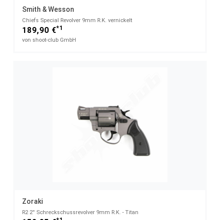
Smith & Wesson
Chiefs Special Revolver 9mm R.K. vernickelt
*1
189,90 €
von shoot-club GmbH
Zoraki
R2 2'' Schreckschussrevolver 9mm R.K. - Titan
*1