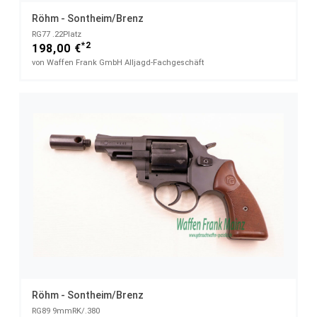
Röhm - Sontheim/Brenz
RG77 .22Platz
*2
198,00 €
von Waffen Frank GmbH Alljagd-Fachgeschäft
Röhm - Sontheim/Brenz
RG89 9mmRK/.380