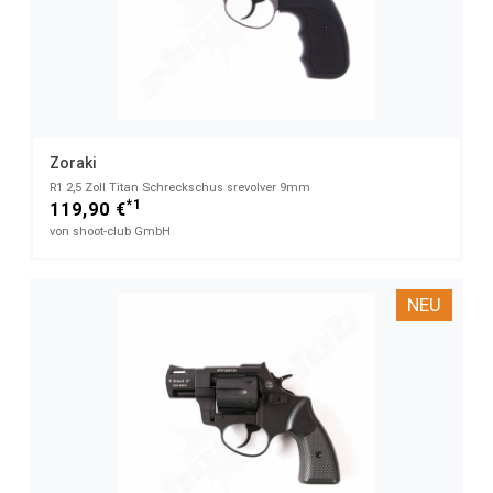
Zoraki
R1 2,5 Zoll Titan Schreckschus srevolver 9mm
*1
119,90 €
von shoot-club GmbH
NEU