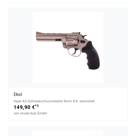
Ekol
Viper 4,5 Schreckschussrevolve 9mm R.K. vernickelt
*1
149,90 €
von shoot-club GmbH