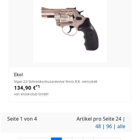
Ekol
Viper 2,5 Schreckschussrevolve 9mm R.K. vernickelt
*1
134,90 €
von shoot-club GmbH
Seite 1 von 4
Artikel pro Seite
24
|
48
|
96
|
alle