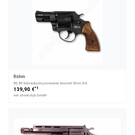
Röhm
RG 89 Schreckschussrevolver brüniert 9mm R.K.
*1
139,90 €
von shoot-club GmbH