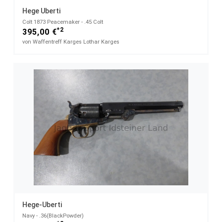
Hege Uberti
Colt 1873 Peacemaker - .45 Colt
*2
395,00 €
von Waffentreff Karges Lothar Karges
Hege-Uberti
Navy - .36(BlackPowder)