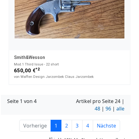
Smith&Wesson
Mod.1 Third Issue - 22 short
*2
650,00 €
von Waffen Design Jarzombek Claus Jarzombek
Seite 1 von 4
Artikel pro Seite
24
|
48
|
96
|
alle
Vorherige
1
2
3
4
Nächste
*1