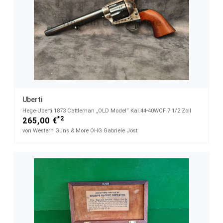
Uberti
Hege-Uberti 1873 Cattleman „OLD Model“ Kal.44-40WCF 7 1/2 Zoll
*2
265,00 €
von Western Guns & More OHG Gabriele Jöst