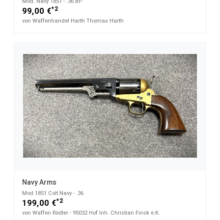
Mod. Navy 1851 - .36 BP
*2
99,00 €
von Waffenhandel Harth Thomas Harth
Navy Arms
Mod 1851 Colt Navy - .36
*2
199,00 €
von Waffen Rödter - 95032 Hof Inh. Christian Finck e.K.