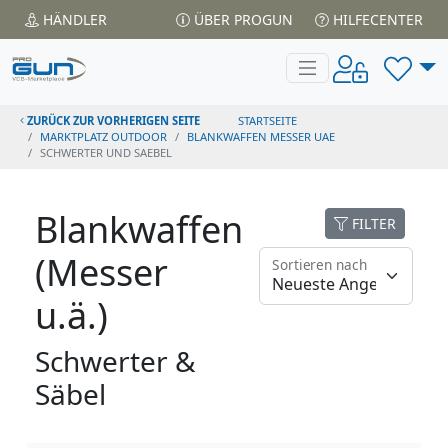
HÄNDLER
ÜBER PROGUN
HILFECENTER
ZURÜCK ZUR VORHERIGEN SEITE
STARTSEITE
MARKTPLATZ OUTDOOR
BLANKWAFFEN MESSER UAE
SCHWERTER UND SAEBEL
Blankwaffen
FILTER
(Messer
Sortieren nach
u.ä.)
Schwerter &
Säbel