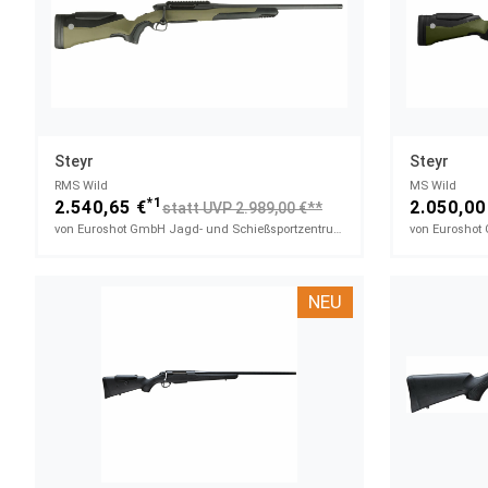
Steyr
Steyr
RMS Wild
MS Wild
*1
2.540,65 €
2.050,00
statt UVP 2.989,00 €**
von Euroshot GmbH Jagd- und Schießsportzentrum
NEU