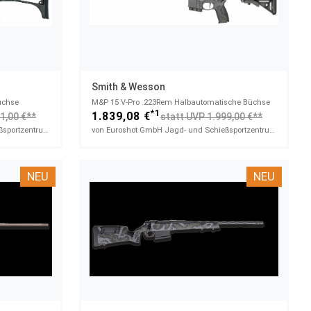
Smith & Wesson
üchse
M&P 15 V-Pro​ .223Rem Halbautomatische Büchse
*1
1.839,08 €
1,00 €**
statt UVP 1.999,00 €**
von Euroshot GmbH Jagd- und Schießsportzentrum
von Euroshot GmbH Jagd- und Schießsportzentrum
NEU
NEU