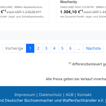
Weatherby
NGUARD​ .308Win Repetierbüchse
*1
*1
 €
1.304,10 €
statt UVP 1.249,00 €**
statt UVP 1.44
von Euroshot GmbH Jagd- und Schießsportzentrum
Vorherige
1
2
3
4
5
6
...
Nächste
*2
differenzbesteuert g
Alle Preise gelten bei Verkauf inner
Impressum
|
Datenschutz
|
AGB
|
Kontakt
nd Deutscher Büchsenmacher und Waffenfachhändler e.V. 