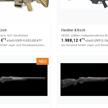
Koch
Heckler & Koch
line 16,5'' Sandfarben
HK243​ .223Rem Halbautomatische B
*1
*1
 €
1.988,12 €
statt UVP 4.031,00 €**
statt UVP 2.16
von Euroshot GmbH Jagd- und Schießsportzentrum
NEU