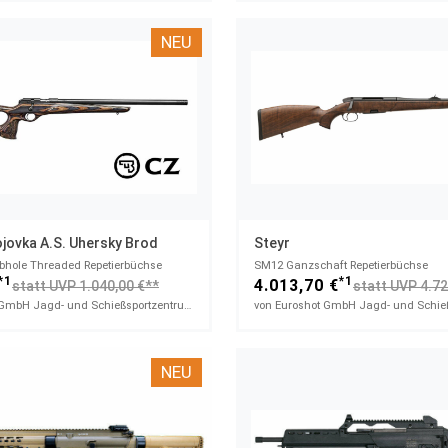
NEU
jovka A.s. Uhersky Brod
Steyr
hole Threaded​ Repetierbüchse
SM12 Ganzschaft​ Repetierbüchse
*1
*1
4.013,70 €
statt UVP 1.040,00 €**
statt UVP 4.72
von Euroshot GmbH Jagd- und Schießsportzentrum
NEU