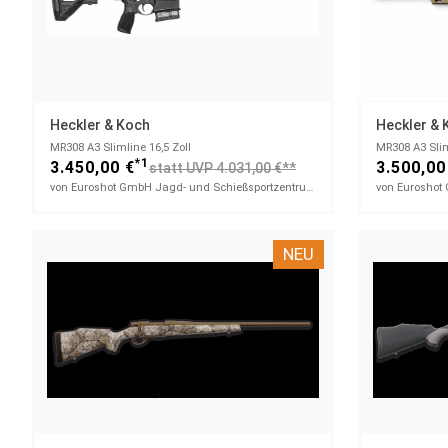
Heckler & Koch
Heckler & 
MR308 A3 Slimline 16,5 Zoll
MR308 A3 Slim
*1
3.450,00 €
3.500,00
statt UVP 4.031,00 €**
von Euroshot GmbH Jagd- und Schießsportzentrum
NEU