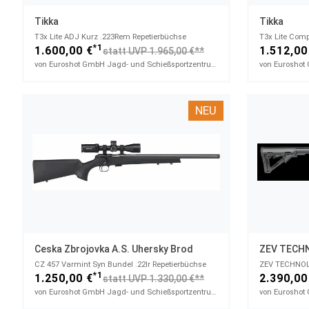
Tikka
Tikka
T3x Lite ADJ Kurz​ .223Rem Repetierbüchse
*1
1.600,00 €
1.512,00
statt UVP 1.965,00 €**
von Euroshot GmbH Jagd- und Schießsportzentrum
NEU
Ceska Zbrojovka A.s. Uhersky Brod
ZEV TECHN
CZ 457 Varmint Syn Bundel​ .22lr Repetierbüchse
*1
1.250,00 €
2.390,00
statt UVP 1.330,00 €**
von Euroshot GmbH Jagd- und Schießsportzentrum