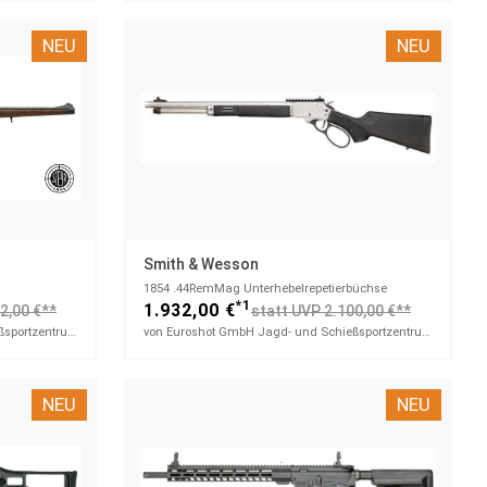
NEU
NEU
Smith & Wesson
1854​ .44RemMag Unterhebelrepetierbüchse
*1
1.932,00 €
2,00 €**
statt UVP 2.100,00 €**
von Euroshot GmbH Jagd- und Schießsportzentrum
von Euroshot GmbH Jagd- und Schießsportzentrum
NEU
NEU