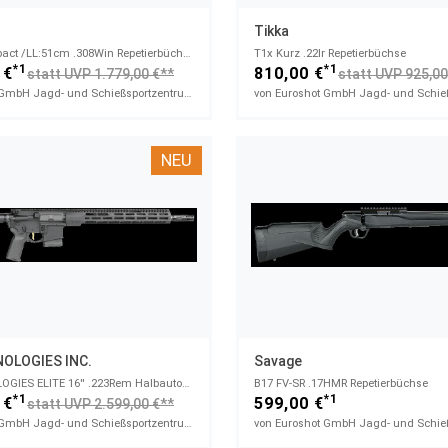
Tikka
T3x Lite Compact /LL:51cm​ .308Win Repetierbüchse
T1x Kurz​ .22lr Repetierbüchse
*1
*1
 €
810,00 €
statt UVP 1.779,00 €**
statt UVP 925,00
von Euroshot GmbH Jagd- und Schießsportzentrum
NEU
OLOGIES INC.
Savage
ZEV TECHNOLOGIES ELITE 16''​ .223Rem Halbautomatische Büchse
B17 FV-SR​ .17HMR Repetierbüchse
*1
*1
 €
599,00 €
statt UVP 2.599,00 €**
von Euroshot GmbH Jagd- und Schießsportzentrum