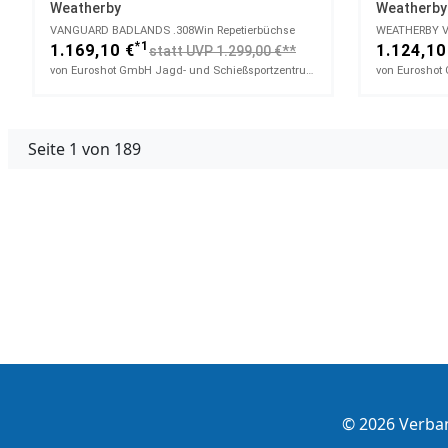
Weatherby
Weatherby
VANGUARD BADLANDS​ .308Win Repetierbüchse
WEATHERBY VA
*1
1.169,10 €
1.124,10
statt UVP 1.299,00 €**
von Euroshot GmbH Jagd- und Schießsportzentrum
Seite 1 von 189
© 2026 Verba