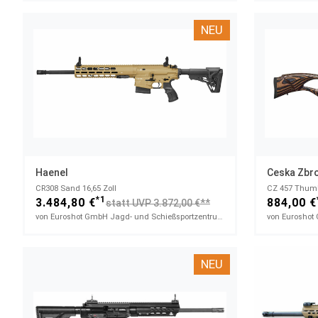
NEU
Haenel
Ceska Zbro
CR308 Sand 16,65 Zoll
CZ 457 Thumb
*1
3.484,80 €
884,00 €
statt UVP 3.872,00 €**
von Euroshot GmbH Jagd- und Schießsportzentrum
NEU