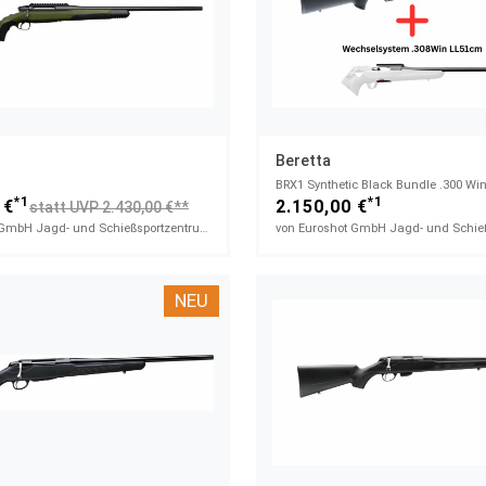
Beretta
*1
*1
 €
2.150,00 €
statt UVP 2.430,00 €**
von Euroshot GmbH Jagd- und Schießsportzentrum
NEU