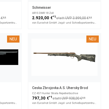
Schmeisser
AR15 DMR 18 Zoll
*1
2.920,00 €
 €**
statt UVP 3.899,00 €**
von Euroshot GmbH Jagd- und Schießsportzentrum
von Euroshot GmbH Jagd- und Schießsportzentrum
NEU
NEU
Ceska Zbrojovka A.s. Uhersky Brod
CZ 457 Hunter Strata​ Repetierbüchse
*1
797,30 €
statt UVP 938,00 €**
von Euroshot GmbH Jagd- und Schießsportzentrum
von Euroshot GmbH Jagd- und Schießsportzentrum