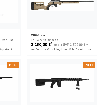
Anschütz
BRX1 Synthetic Black Bundle .300 Win. Mag. und .308 Win.
1761 APR XRS Chassis
*1
2.250,00 €
statt UVP 2.507,00 €**
von Euroshot GmbH Jagd- und Schießsportzentrum
von Euroshot GmbH Jagd- und Schießsportzentrum
NEU
NEU