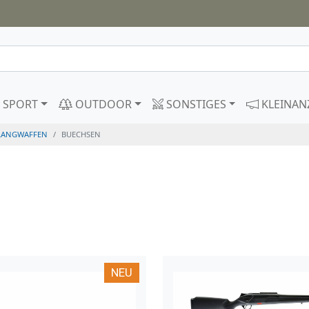
SPORT
OUTDOOR
SONSTIGES
KLEINAN
LANGWAFFEN
BUECHSEN
NEU