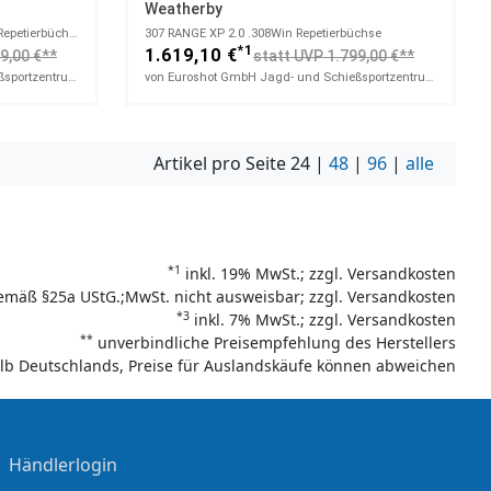
Weatherby
VANGUARD HIGH COUNTRY​ .308Win Repetierbüchse
307 RANGE XP 2.0​ .308Win Repetierbüchse
*1
1.619,10 €
9,00 €**
statt UVP 1.799,00 €**
von Euroshot GmbH Jagd- und Schießsportzentrum
von Euroshot GmbH Jagd- und Schießsportzentrum
Artikel pro Seite
24
|
48
|
96
|
alle
*1
inkl. 19% MwSt.; zzgl. Versandkosten
emäß §25a UStG.;MwSt. nicht ausweisbar; zzgl. Versandkosten
*3
inkl. 7% MwSt.; zzgl. Versandkosten
**
unverbindliche Preisempfehlung des Herstellers
halb Deutschlands, Preise für Auslandskäufe können abweichen
|
Händlerlogin