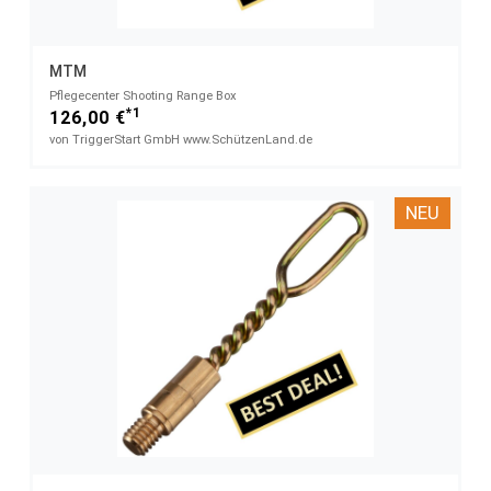
MTM
Pflegecenter Shooting Range Box
*1
126,00 €
von TriggerStart GmbH www.SchützenLand.de
NEU