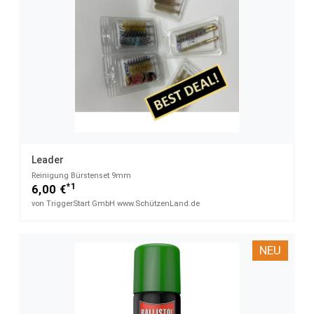
Leader
Reinigung Bürstenset 9mm
*1
6,00 €
von TriggerStart GmbH www.SchützenLand.de
NEU