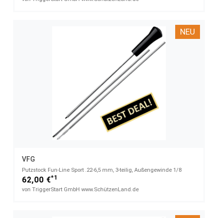
NEU
VFG
Putzstock Fun-Line Sport .22-6,5 mm, 3-teilig, Außengewinde 1/8
*1
62,00 €
von TriggerStart GmbH www.SchützenLand.de