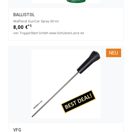
BALLISTOL
Waffenöl GunCer Spray 50 ml
*1
8,00 €
von TriggerStart GmbH www.SchützenLand.de
NEU
VFG