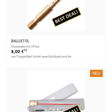
BALLISTOL
Filzadapter für 3 Filze
*1
8,00 €
von TriggerStart GmbH www.SchützenLand.de
NEU