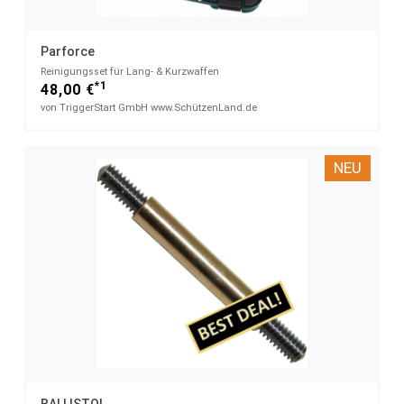
Parforce
Reinigungsset für Lang- & Kurzwaffen
*1
48,00 €
von TriggerStart GmbH www.SchützenLand.de
NEU