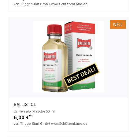
von TriggerStart GmbH www.SchützenLand.de
NEU
BALLISTOL
Universalöl Flasche 50 ml
*1
6,00 €
von TriggerStart GmbH www.SchützenLand.de