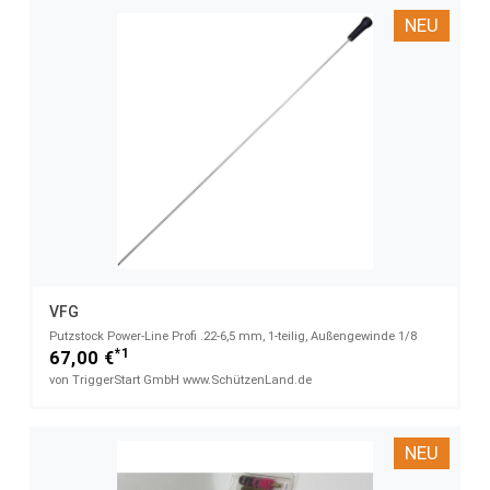
NEU
VFG
Putzstock Power-Line Profi .22-6,5 mm, 1-teilig, Außengewinde 1/8
*1
67,00 €
von TriggerStart GmbH www.SchützenLand.de
NEU