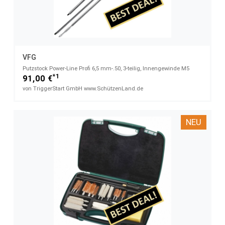
VFG
Putzstock Power-Line Profi 6,5 mm-.50, 3-teilig, Innengewinde M5
*1
91,00 €
von TriggerStart GmbH www.SchützenLand.de
NEU