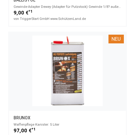
BALLISTOL
Gewinde-Adapter Dewey (Adapter für Putzstock) Gewinde 1/8? außen auf 1/8? außen
*1
9,00 €
von TriggerStart GmbH www.SchützenLand.de
NEU
BRUNOX
Waffenpflege Kanister: 5 Liter
*1
97,00 €