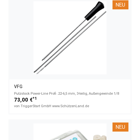
NEU
VFG
Putzstock Power-Line Profi .22-6,5 mm, 3-teilig, Außengewinde 1/8
*1
73,00 €
von TriggerStart GmbH www.SchützenLand.de
NEU