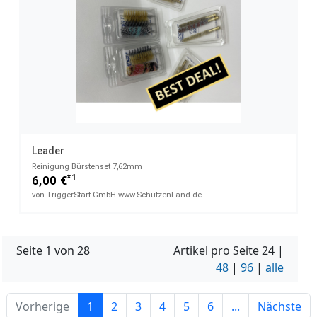
Leader
Reinigung Bürstenset 7,62mm
*1
6,00 €
von TriggerStart GmbH www.SchützenLand.de
Seite 1 von 28
Artikel pro Seite
24
|
48
|
96
|
alle
Vorherige
1
2
3
4
5
6
...
Nächste