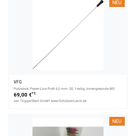
NEU
VFG
Putzstock Power-Line Profi 6,5 mm-.50, 1-teilig, Innengewinde M5
*1
69,00 €
von TriggerStart GmbH www.SchützenLand.de
NEU