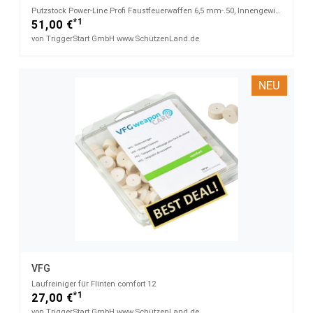
Putzstock Power-Line Profi Faustfeuerwaffen 6,5 mm-.50, Innengewinde M5, Länge 24 cm
*1
51,00 €
von TriggerStart GmbH www.SchützenLand.de
NEU
VFG
Laufreiniger für Flinten comfort 12
*1
27,00 €
von TriggerStart GmbH www.SchützenLand.de