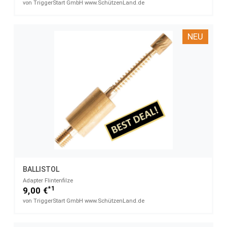
von TriggerStart GmbH www.SchützenLand.de
NEU
BALLISTOL
Adapter Flintenfilze
*1
9,00 €
von TriggerStart GmbH www.SchützenLand.de