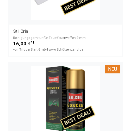
Stil Crin
Reinigungsgarnitur für Faustfeuerwaffen 9 mm
*1
16,00 €
von TriggerStart GmbH www.SchützenLand.de
NEU