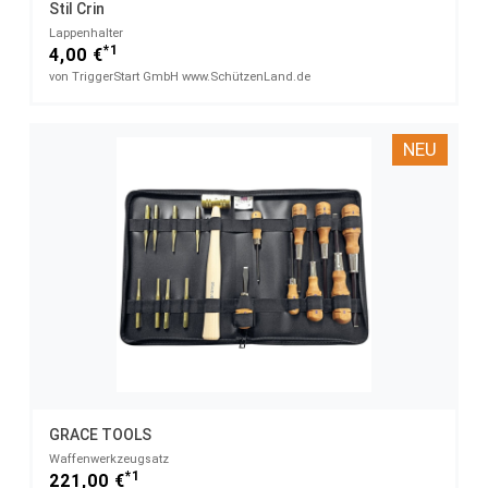
Stil Crin
Lappenhalter
*1
4,00 €
von TriggerStart GmbH www.SchützenLand.de
NEU
GRACE TOOLS
Waffenwerkzeugsatz
*1
221,00 €