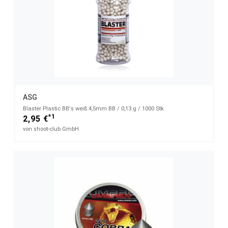
ASG
Blaster Plastic BB's weiß 4,5mm BB / 0,13 g / 1000 Stk
*1
2,95 €
von shoot-club GmbH