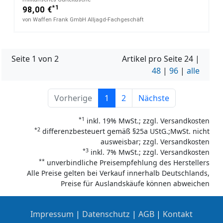
*1
98,00 €
von Waffen Frank GmbH Alljagd-Fachgeschäft
Seite 1 von 2
Artikel pro Seite
24
|
48
|
96
|
alle
Vorherige
1
2
Nächste
*1
inkl. 19% MwSt.; zzgl. Versandkosten
*2
differenzbesteuert gemäß §25a UStG.;MwSt. nicht
ausweisbar; zzgl. Versandkosten
*3
inkl. 7% MwSt.; zzgl. Versandkosten
**
unverbindliche Preisempfehlung des Herstellers
Alle Preise gelten bei Verkauf innerhalb Deutschlands,
Preise für Auslandskäufe können abweichen
Impressum
|
Datenschutz
|
AGB
|
Kontakt