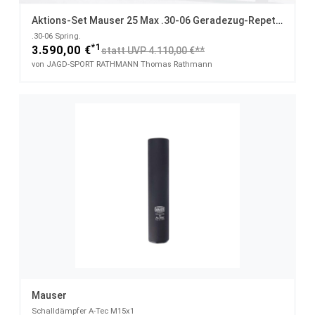
Aktions-Set Mauser 25 Max .30-06 Geradezug-Repetierer Mit ZEISS V4 3 - 12 X 56 + Schalldämpfer, Futteral & Cap
.30-06 Spring.
*1
3.590,00 €
statt UVP 4.110,00 €**
von JAGD-SPORT RATHMANN Thomas Rathmann
Mauser
Schalldämpfer A-Tec M15x1