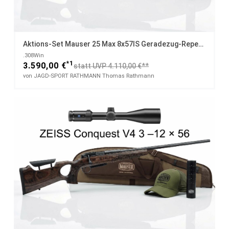
Aktions-Set Mauser 25 Max 8x57IS Geradezug-Repetierer Mit ZEISS V4 3 - 12 X 56 + Schalldämpfer, Futteral & Cap
.308Win
*1
3.590,00 €
statt UVP 4.110,00 €**
von JAGD-SPORT RATHMANN Thomas Rathmann