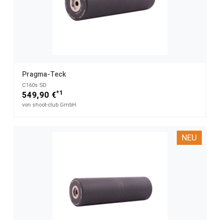
Pragma-Teck
C160s SD
*1
549,90 €
von shoot-club GmbH
NEU