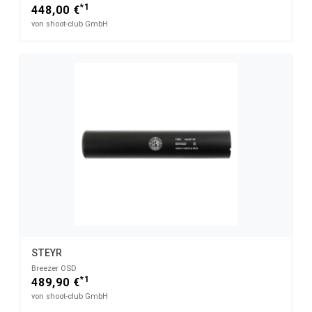
*1
448,00 €
von shoot-club GmbH
STEYR
Breezer OSD
*1
489,90 €
von shoot-club GmbH