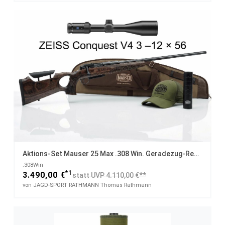
Aktions-Set Mauser 25 Max .308 Win. Geradezug-Repetierer Mit ZEISS V4 3 - 12 X 56 + Schalldämpfer, Futteral & Cap
.308Win
*1
3.490,00 €
statt UVP 4.110,00 €**
von JAGD-SPORT RATHMANN Thomas Rathmann