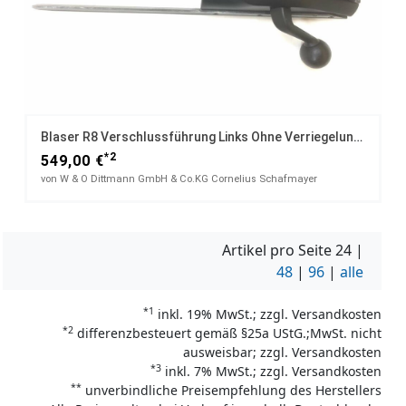
Blaser R8 Verschlussführung Links Ohne Verriegelungskammer
*2
549,00 €
von W & O Dittmann GmbH & Co.KG Cornelius Schafmayer
Artikel pro Seite
24
|
48
|
96
|
alle
*1
inkl. 19% MwSt.; zzgl. Versandkosten
*2
differenzbesteuert gemäß §25a UStG.;MwSt. nicht
ausweisbar; zzgl. Versandkosten
*3
inkl. 7% MwSt.; zzgl. Versandkosten
**
unverbindliche Preisempfehlung des Herstellers