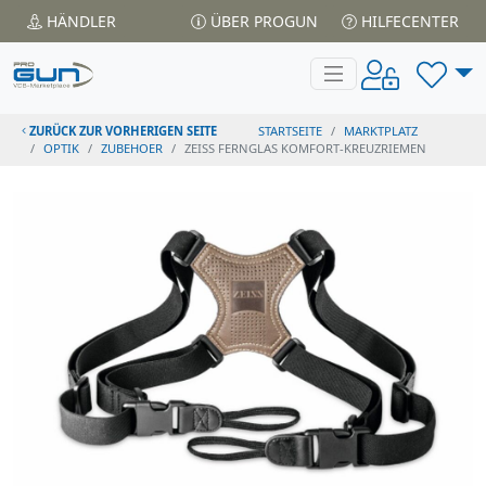
HÄNDLER
ÜBER PROGUN
HILFECENTER
ZURÜCK ZUR VORHERIGEN SEITE
STARTSEITE
MARKTPLATZ
OPTIK
ZUBEHOER
ZEISS FERNGLAS KOMFORT-KREUZRIEMEN