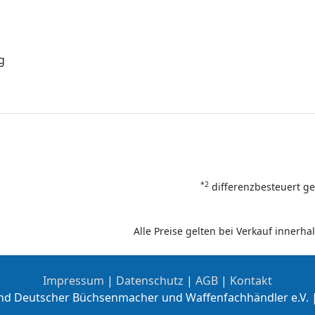
g
*2
differenzbesteuert ge
Alle Preise gelten bei Verkauf inner
Impressum
|
Datenschutz
|
AGB
|
Kontakt
nd Deutscher Büchsenmacher und Waffenfachhändler e.V. 