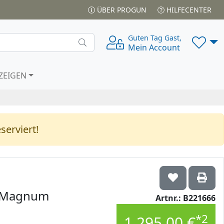
ÜBER PROGUN
HILFECENTER
Guten Tag Gast,
Mein Account
ZEIGEN
serviert!
57Magnum
Artnr.: B221666
*2
1.295,00 €