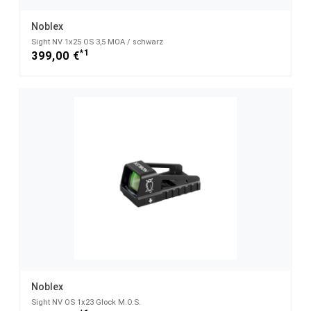
Noblex
Sight NV 1x25 OS 3,5 MOA / schwarz
*1
399,00 €
Noblex
Sight NV OS 1x23 Glock M.O.S.