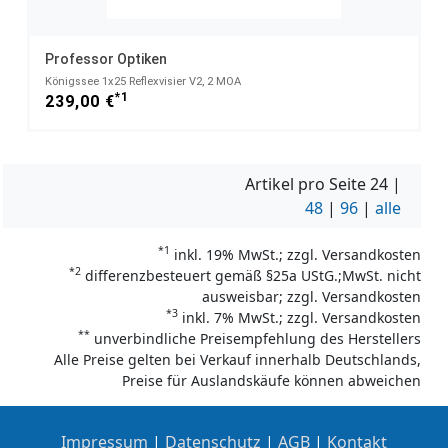
Professor Optiken
Königssee 1x25 Reflexvisier V2, 2 MOA
*1
239,00 €
Artikel pro Seite
24
|
48
|
96
|
alle
*1
inkl. 19% MwSt.; zzgl. Versandkosten
*2
differenzbesteuert gemäß §25a UStG.;MwSt. nicht
ausweisbar; zzgl. Versandkosten
*3
inkl. 7% MwSt.; zzgl. Versandkosten
**
unverbindliche Preisempfehlung des Herstellers
Alle Preise gelten bei Verkauf innerhalb Deutschlands,
Preise für Auslandskäufe können abweichen
Impressum
|
Datenschutz
|
AGB
|
Kontakt