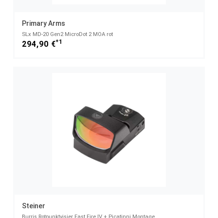
Primary Arms
SLx MD-20 Gen2 MicroDot 2 MOA rot
*1
294,90 €
Steiner
Burris Rotpunktvisier Fast Fire IV + Picatinni Montage