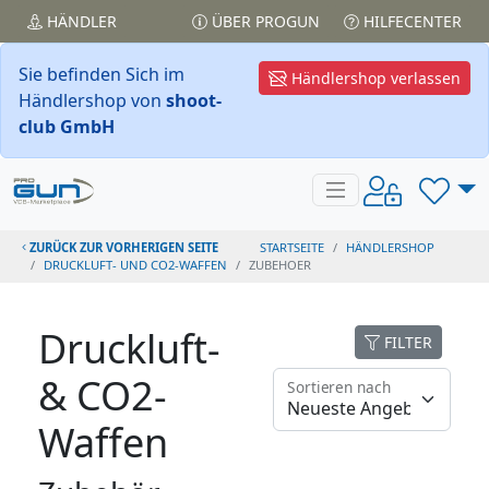
HÄNDLER
ÜBER PROGUN
HILFECENTER
Sie befinden Sich im
Händlershop verlassen
Händlershop von
shoot-
club GmbH
ZURÜCK ZUR VORHERIGEN SEITE
STARTSEITE
HÄNDLERSHOP
DRUCKLUFT- UND CO2-WAFFEN
ZUBEHOER
Druckluft-
FILTER
& CO2-
Sortieren nach
Waffen