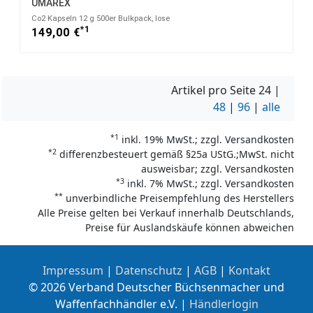
UMAREX
Co2 Kapseln 12 g 500er Bulkpack, lose
*1
149,00 €
Artikel pro Seite
24
|
48
|
96
|
alle
*1
inkl. 19% MwSt.; zzgl. Versandkosten
*2
differenzbesteuert gemäß §25a UStG.;MwSt. nicht
ausweisbar; zzgl. Versandkosten
*3
inkl. 7% MwSt.; zzgl. Versandkosten
**
unverbindliche Preisempfehlung des Herstellers
Alle Preise gelten bei Verkauf innerhalb Deutschlands,
Preise für Auslandskäufe können abweichen
Impressum
|
Datenschutz
|
AGB
|
Kontakt
© 2026 Verband Deutscher Büchsenmacher und
Waffenfachhändler e.V. |
Händlerlogin