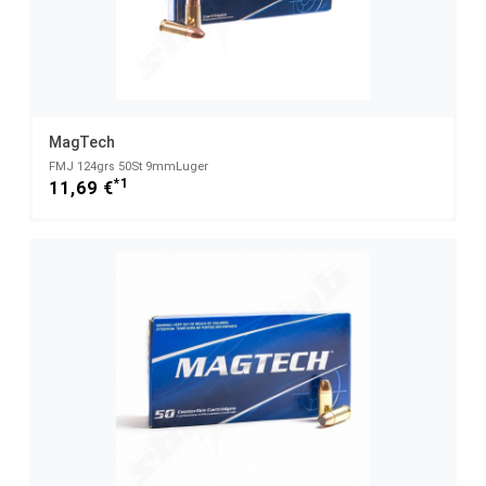
MagTech
FMJ 124grs 50St 9mmLuger
*1
11,69 €