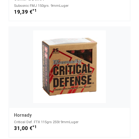
Subsonic FMJ 150grs. 9mmLuger
*1
19,39 €
Hornady
Critical Def. FTX 115grs 25St 9mmLuger
*1
31,00 €