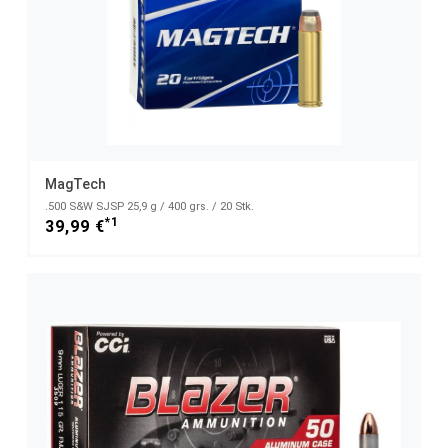
MagTech
.500 S&W SJSP 25,9 g / 400 grs. / 20 Stk.
*1
39,99 €