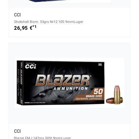
CCI
Shotshell Bism. 53grs Nr12 10S 9mmLuger
*1
26,95 €
CCI
Blazer FMJ 147grs 50St 9mmLuger