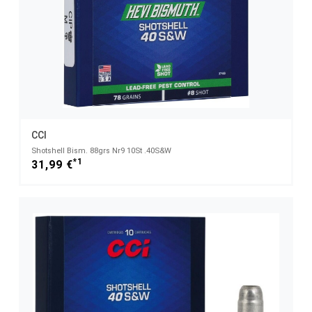
CCI
Shotshell Bism. 88grs Nr9 10St .40S&W
*1
31,99 €