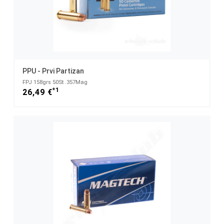
PPU - Prvi Partizan
FPJ 158grs 50St .357Mag
*1
26,49 €