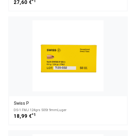
*1
27,60 €
Swiss P
DS-1 FMJ 124grs 50St 9mmLuger
*1
18,99 €