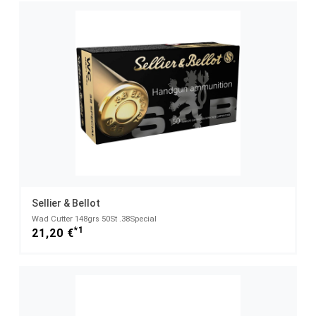
Sellier & Bellot
Wad Cutter 148grs 50St .38Special
*1
21,20 €