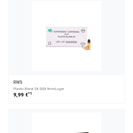
RWS
Plastic Blank SX 50St 9mmLuger
*1
9,99 €