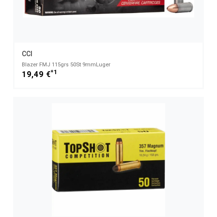
CCI
Blazer FMJ 115grs 50St 9mmLuger
*1
19,49 €