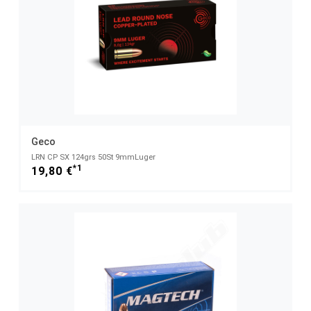
Geco
LRN CP SX 124grs 50St 9mmLuger
*1
19,80 €