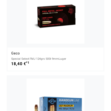
Geco
Special Select FMJ 124grs 50St 9mmLuger
*1
18,40 €