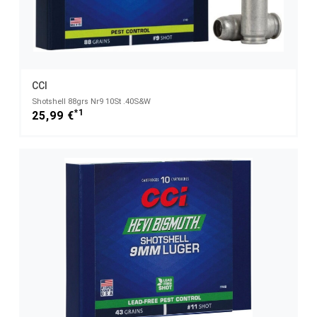
CCI
Shotshell 88grs Nr9 10St .40S&W
*1
25,99 €