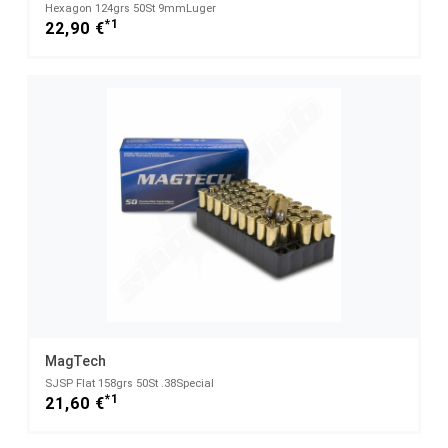
Hexagon 124grs 50St 9mmLuger
*1
22,90 €
MagTech
SJSP Flat 158grs 50St .38Special
*1
21,60 €