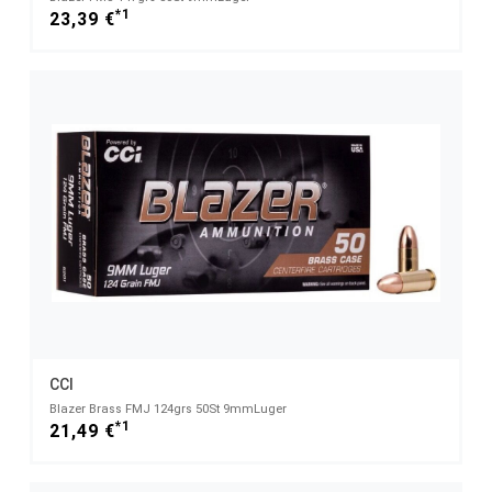
*1
23,39 €
CCI
Blazer Brass FMJ 124grs 50St 9mmLuger
*1
21,49 €