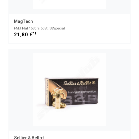
MagTech
FMJ Flat 158grs 50St .38Special
*1
21,80 €
Sellier & Bellot