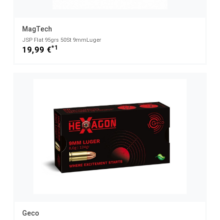
MagTech
JSP Flat 95grs 50St 9mmLuger
*1
19,99 €
Geco