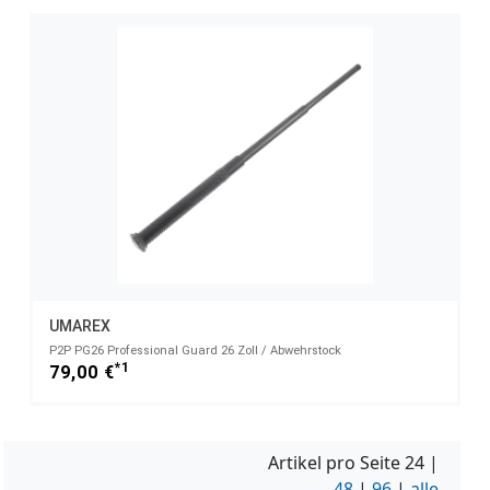
UMAREX
P2P PG26 Professional Guard 26 Zoll / Abwehrstock
*1
79,00 €
Artikel pro Seite
24
|
48
|
96
|
alle