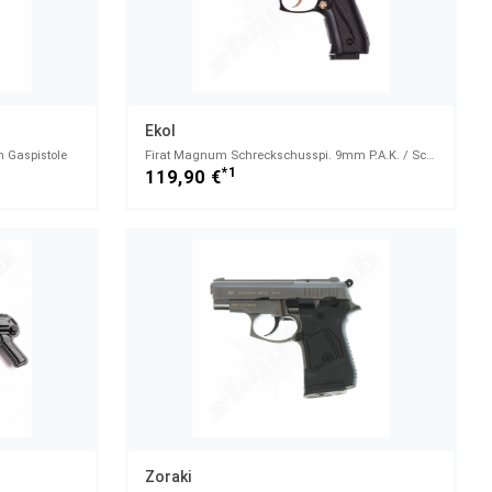
Ekol
 Gaspistole
Firat Magnum Schreckschusspi. 9mm P.A.K. / Schwarz-Gold
*1
119,90 €
Zoraki