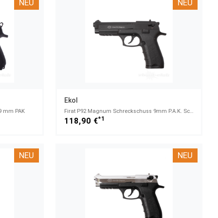
NEU
NEU
Ekol
t 9 mm PAK
Firat P92 Magnum Schreckschuss 9mm P.A.K. Schwarz
*1
118,90 €
NEU
NEU