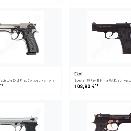
Ekol
pistole Ekol Firat Compact - chrom
Special 99 Rev. II 9mm P.A.K. schwarz
*1
*1
108,90 €