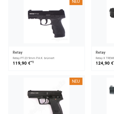
NEU
Retay
Retay
Retay PT-23 9mm P.A.K. brüniert
Retay X TREM
*1
119,90 €
124,90 €
NEU