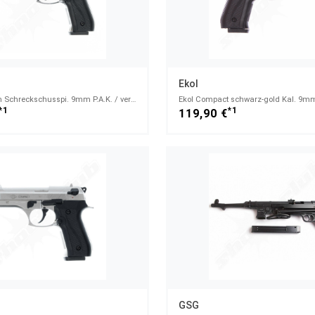
Ekol
Firat Magnum Schreckschusspi. 9mm P.A.K. / vernickelt
Ekol Compact schwarz-gold Kal. 9mm
*1
*1
119,90 €
GSG