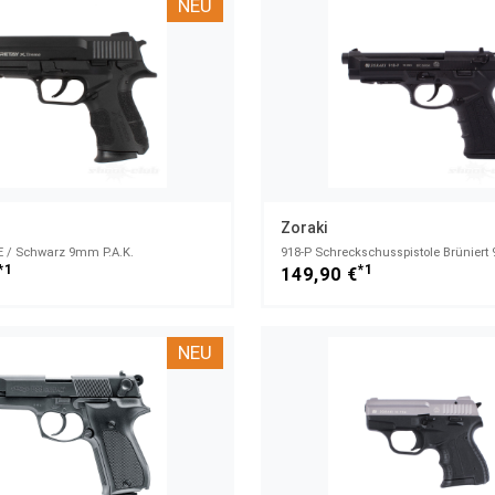
NEU
Zoraki
E / Schwarz 9mm P.A.K.
918-P Schreckschusspistole Brünier
*1
*1
149,90 €
NEU