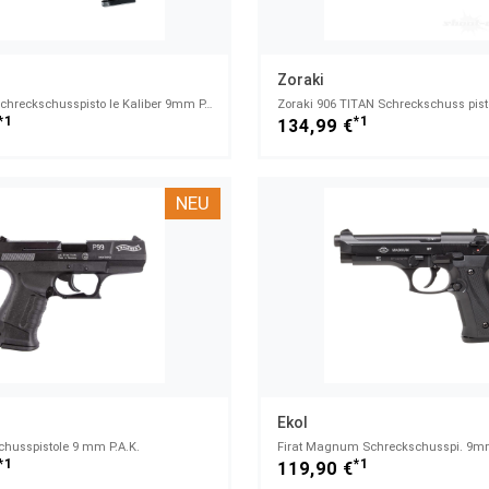
Zoraki
Walther P88 Schreckschusspisto le Kaliber 9mm P.A.K. Brüniert
Zoraki 906 TITAN Schreckschuss pist
*1
*1
134,99 €
NEU
Ekol
chusspistole 9 mm P.A.K.
*1
*1
119,90 €