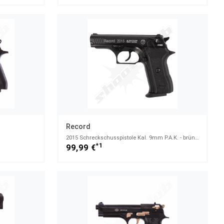
Record
2015 Schreckschusspistole Kal. 9mm P.A.K. - brüniert
*1
99,99 €