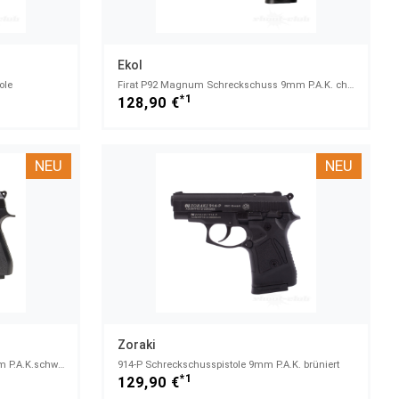
Ekol
ole
Firat P92 Magnum Schreckschuss 9mm P.A.K. chrom
*1
128,90 €
NEU
NEU
Zoraki
Firat Magnum Schreckschusspi. 9mm P.A.K.schwarz
914-P Schreckschusspistole 9mm P.A.K. brüniert
*1
129,90 €