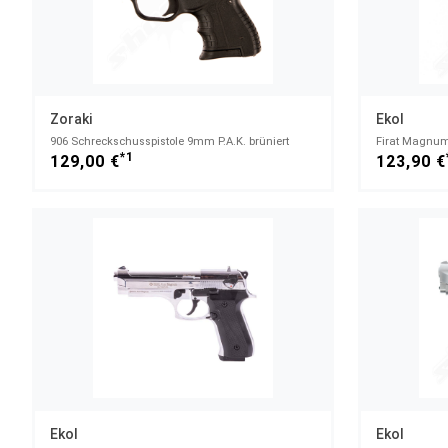
Zoraki
Ekol
906 Schreckschusspistole 9mm P.A.K. brüniert
*1
129,00 €
123,90 €
Ekol
Ekol