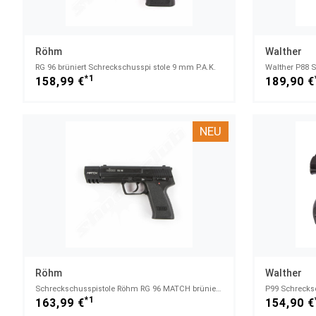
Röhm
Walther
RG 96 brüniert Schreckschusspi stole 9 mm P.A.K.
*1
158,99 €
189,90 €
NEU
Röhm
Walther
Schreckschusspistole Röhm RG 96 MATCH brüniert Kal. 9 mm
P99 Schrecks
*1
163,99 €
154,90 €