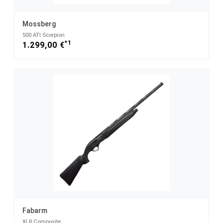
Mossberg
500 ATI Scorpion
*1
1.299,00 €
Fabarm
XLR Composite