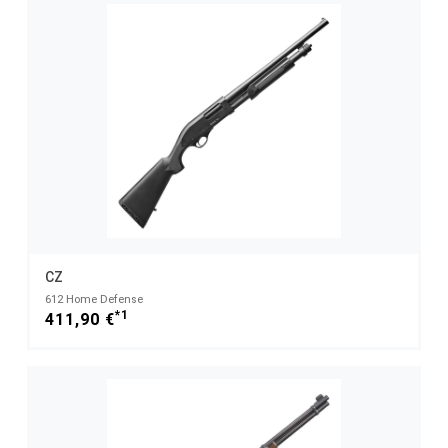
CZ
612 Home Defense
*1
411,90 €