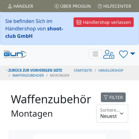
HÄNDLER
ÜBER PROGUN
HILFECENTER
Sie befinden Sich im
Händlershop verlassen
Händlershop von
shoot-
club GmbH
ZURÜCK ZUR VORHERIGEN SEITE
STARTSEITE
HÄNDLERSHOP
WAFFENZUBEHOER
MONTAGEN
Waffenzubehör
FILTER
Sortieren nach
Montagen