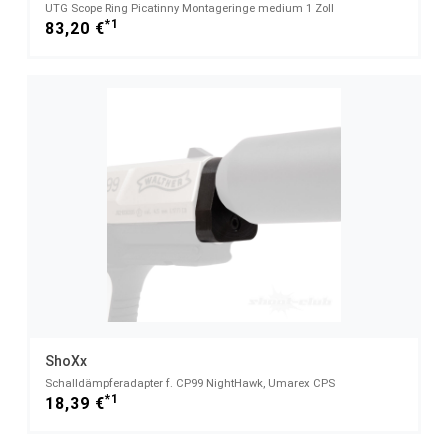
UTG Scope Ring Picatinny Montageringe medium 1 Zoll
*1
83,20 €
ShoXx
Schalldämpferadapter f. CP99 NightHawk, Umarex CPS
*1
18,39 €