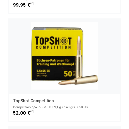
*1
99,95 €
TopShot Competition
Competition 6,5x55 FMJ BT 9,1 g / 140 grs. / 50 Stk
*1
52,00 €