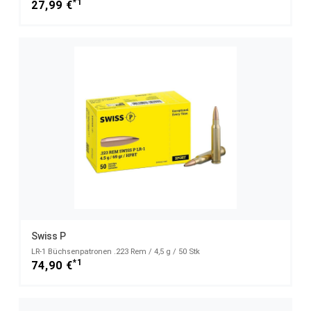
*1
27,99 €
Swiss P
LR-1 Büchsenpatronen .223 Rem / 4,5 g / 50 Stk
*1
74,90 €