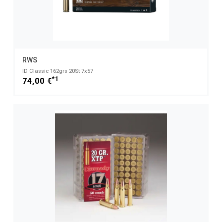
RWS
ID Classic 162grs 20St 7x57
*1
74,00 €