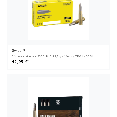
Swiss P
Büchsenpatronen .300 BLK ID-1 9,5 g / 146 gr / TFMJ / 30 Stk
*1
42,99 €