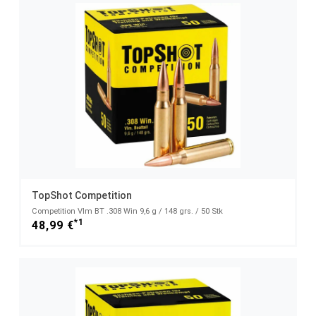
TopShot Competition
Competition Vlm BT .308 Win 9,6 g / 148 grs. / 50 Stk
*1
48,99 €