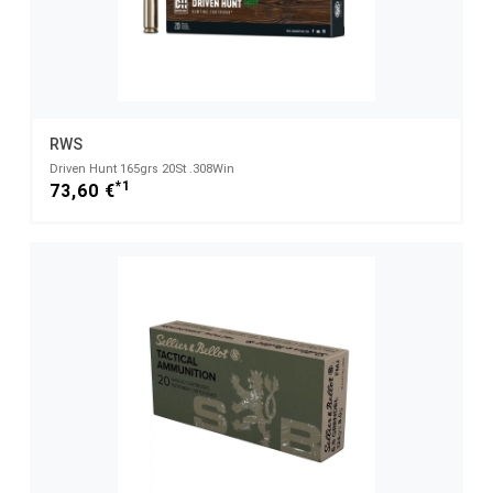
RWS
Driven Hunt 165grs 20St .308Win
*1
73,60 €