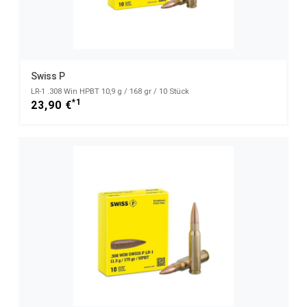
Swiss P
LR-1 .308 Win HPBT 10,9 g / 168 gr / 10 Stück
*1
23,90 €