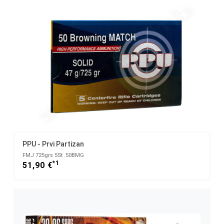
PPU - Prvi Partizan
FMJ 725grs 5St .50BMG
*1
51,90 €