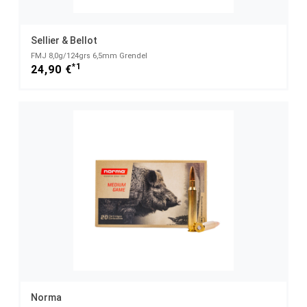
Sellier & Bellot
FMJ 8,0g/124grs 6,5mm Grendel
*1
24,90 €
Norma