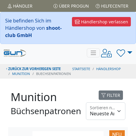
HÄNDLER
ÜBER PROGUN
HILFECENTER
Sie befinden Sich im
Händlershop verlassen
Händlershop von
shoot-
club GmbH
ZURÜCK ZUR VORHERIGEN SEITE
STARTSEITE
HÄNDLERSHOP
MUNITION
BUECHSENPATRONEN
Munition
FILTER
Sortieren nach
Büchsenpatronen
NEU