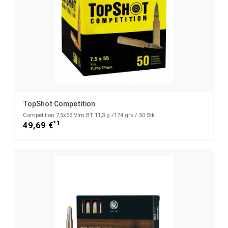
TopShot Competition
Competition 7,5x55 Vlm BT 11,3 g /174 grs / 50 Stk
*1
49,69 €