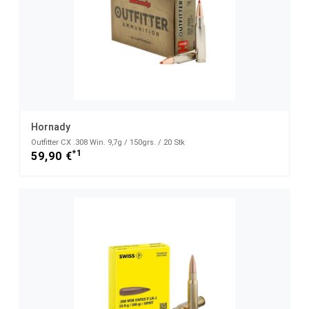
Hornady
Outfitter CX .308 Win. 9,7g / 150grs. / 20 Stk
*1
59,90 €