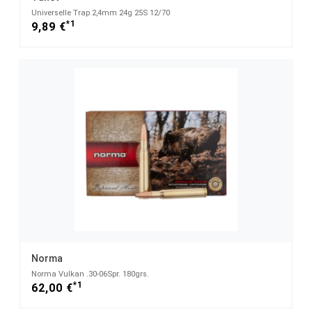
Universelle Trap 2,4mm 24g 25S 12/70
*1
9,89 €
Norma
Norma Vulkan .30-06Spr. 180grs.
*1
62,00 €