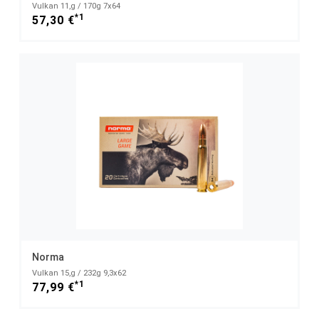
Vulkan 11,g / 170g 7x64
*1
57,30 €
Norma
Vulkan 15,g / 232g 9,3x62
*1
77,99 €