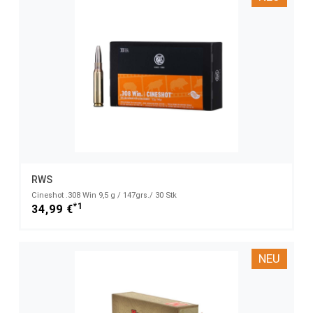
RWS
Cineshot .308 Win 9,5 g / 147grs./ 30 Stk
*1
34,99 €
NEU