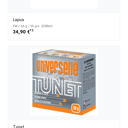
Lapua
FMJ 3,6 g / 55 grs .223Rem
*1
34,90 €
Tunet