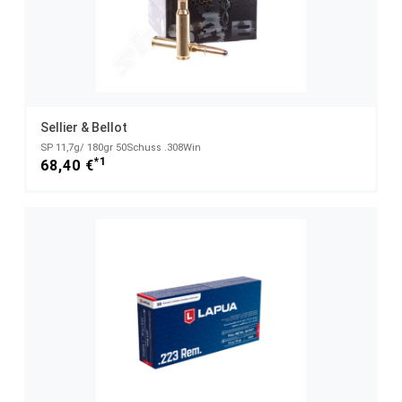
Sellier & Bellot
SP 11,7g/ 180gr 50Schuss .308Win
*1
68,40 €