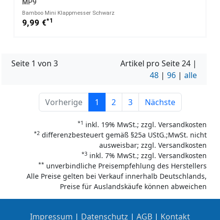
MP9
Bamboo Mini Klappmesser Schwarz
*1
9,99 €
Seite 1 von 3
Artikel pro Seite
24
|
48
|
96
|
alle
Vorherige
1
2
3
Nächste
*1
inkl. 19% MwSt.; zzgl. Versandkosten
*2
differenzbesteuert gemäß §25a UStG.;MwSt. nicht
ausweisbar; zzgl. Versandkosten
*3
inkl. 7% MwSt.; zzgl. Versandkosten
**
unverbindliche Preisempfehlung des Herstellers
Alle Preise gelten bei Verkauf innerhalb Deutschlands,
Preise für Auslandskäufe können abweichen
Impressum
|
Datenschutz
|
AGB
|
Kontakt