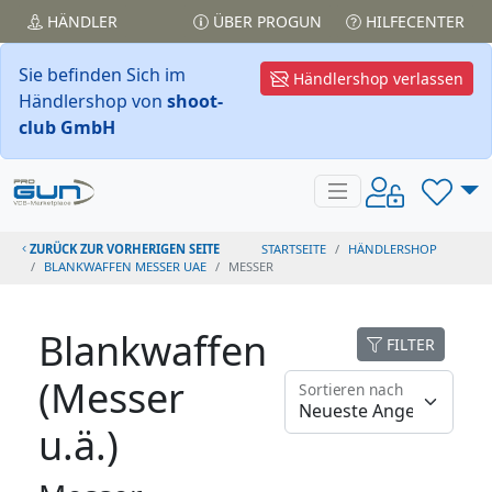
HÄNDLER
ÜBER PROGUN
HILFECENTER
Sie befinden Sich im
Händlershop verlassen
Händlershop von
shoot-
club GmbH
ZURÜCK ZUR VORHERIGEN SEITE
STARTSEITE
HÄNDLERSHOP
BLANKWAFFEN MESSER UAE
MESSER
Blankwaffen
FILTER
(Messer
Sortieren nach
u.ä.)