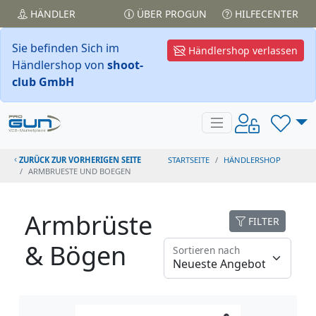
HÄNDLER
ÜBER PROGUN
HILFECENTER
Sie befinden Sich im
Händlershop verlassen
Händlershop von
shoot-
club GmbH
ZURÜCK ZUR VORHERIGEN SEITE
STARTSEITE
HÄNDLERSHOP
ARMBRUESTE UND BOEGEN
Armbrüste
FILTER
& Bögen
Sortieren nach