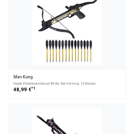
Man Kung
Hawk Pistolenarmbrust 80 lbs Set mit insg. 15 Bolzen
*1
48,99 €