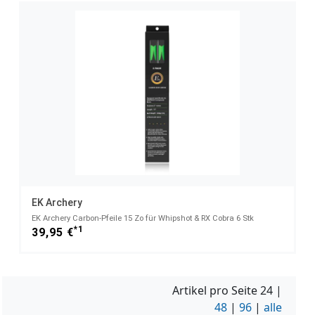
EK Archery
EK Archery Carbon-Pfeile 15 Zo für Whipshot & RX Cobra 6 Stk
*1
39,95 €
Artikel pro Seite
24
|
48
|
96
|
alle