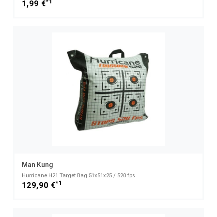
*1
1,99 €
Man Kung
Hurricane H21 Target Bag 51x51x25 / 520 fps
*1
129,90 €