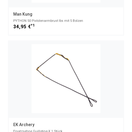
Man Kung
PYTHON 50 Pistolenarmbrust lbs mit 5 Bolzen
*1
34,95 €
EK Archery
Ersatzsehne Guillotine-X 1 Stück