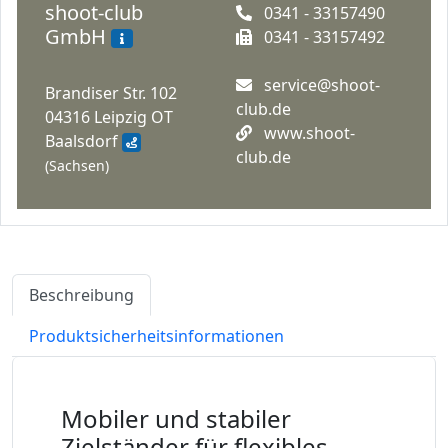
shoot-club
0341 - 33157490
GmbH
0341 - 33157492
service@shoot-
Brandiser Str. 102
club.de
04316 Leipzig OT
www.shoot-
Baalsdorf
club.de
(Sachsen)
Beschreibung
Produktsicherheitsinformationen
Mobiler und stabiler
Zielständer für flexibles