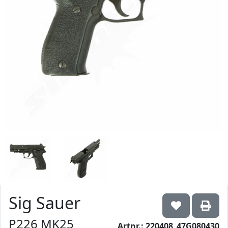
Sig Sauer
P226 MK25
Artnr.: 220408_47G080430