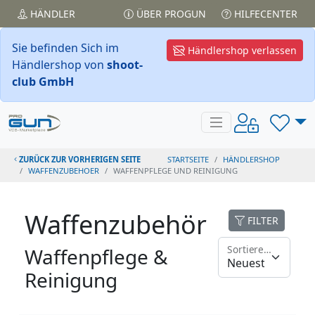
HÄNDLER
ÜBER PROGUN
HILFECENTER
Sie befinden Sich im
Händlershop verlassen
Händlershop von
shoot-
club GmbH
ZURÜCK ZUR VORHERIGEN SEITE
STARTSEITE
HÄNDLERSHOP
WAFFENZUBEHOER
WAFFENPFLEGE UND REINIGUNG
Waffenzubehör
FILTER
Sortieren nach
Waffenpflege &
Reinigung