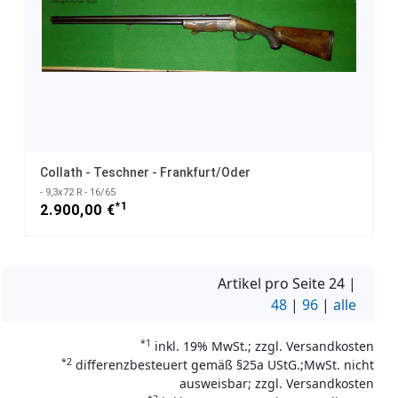
Collath - Teschner - Frankfurt/Oder
- 9,3x72 R - 16/65
*1
2.900,00 €
Artikel pro Seite
24
|
48
|
96
|
alle
*1
inkl. 19% MwSt.; zzgl. Versandkosten
*2
differenzbesteuert gemäß §25a UStG.;MwSt. nicht
ausweisbar; zzgl. Versandkosten