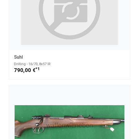
Suhl
Drilling - 16/70, 8x57 IR
*1
790,00 €