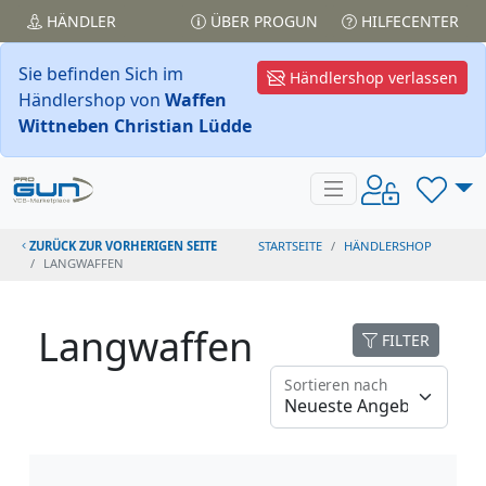
HÄNDLER
ÜBER PROGUN
HILFECENTER
Sie befinden Sich im
Händlershop verlassen
Händlershop von
Waffen
Wittneben Christian Lüdde
ZURÜCK ZUR VORHERIGEN SEITE
STARTSEITE
HÄNDLERSHOP
LANGWAFFEN
Langwaffen
FILTER
Sortieren nach