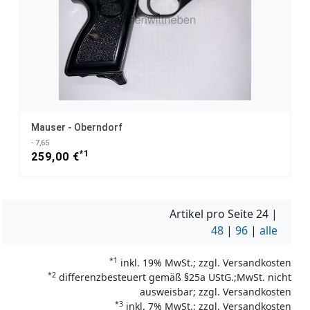
Mauser - Oberndorf
- 7,65
*1
259,00 €
Artikel pro Seite
24
|
48
|
96
|
alle
*1
inkl. 19% MwSt.; zzgl. Versandkosten
*2
differenzbesteuert gemäß §25a UStG.;MwSt. nicht
ausweisbar; zzgl. Versandkosten
*3
inkl. 7% MwSt.; zzgl. Versandkosten