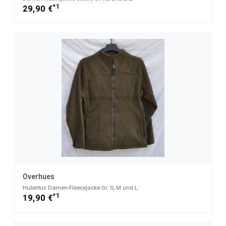
*1
29,90 €
Overhues
Hubertus Damen-Fleecejacke Gr. S, M und L
*1
19,90 €