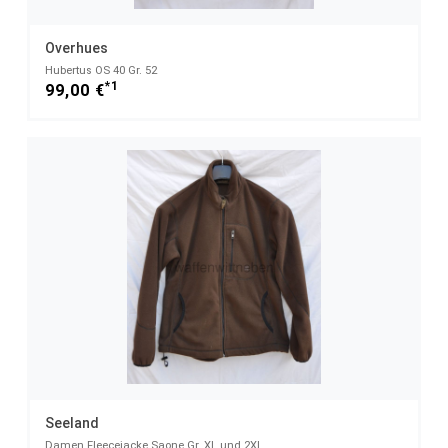
Overhues
Hubertus OS 40 Gr. 52
*1
99,00 €
Seeland
Damen Fleecejacke Saone Gr. XL und 2XL