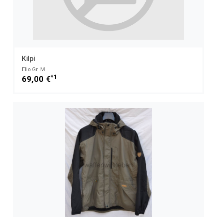
Kilpi
Elio Gr. M
*1
69,00 €