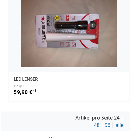
LED LENSER
P7 QC
*1
59,90 €
Artikel pro Seite
24
|
48
|
96
|
alle