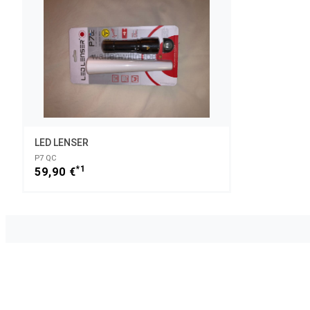
LED LENSER
P7 QC
*1
59,90 €