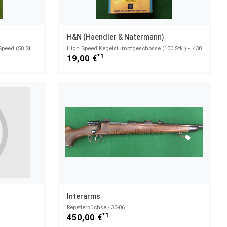
H&N (Haendler & Natermann)
Kegelstumpfgeschosse Kupfer High Speed (50 Stk.) - .430
High Speed Kegelstumpfgeschosse (100 Stk.) - .430
*1
19,00 €
Interarms
Repetierbüchse - 30-06
*1
450,00 €