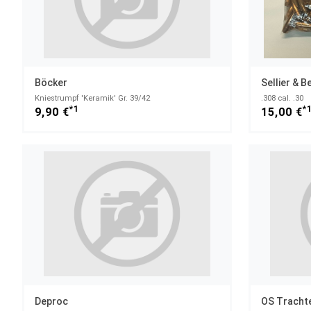
Böcker
Sellier & B
Kniestrumpf 'Keramik' Gr. 39/42
.308 cal. .30
*1
*
9,90 €
15,00 €
Deproc
OS Tracht