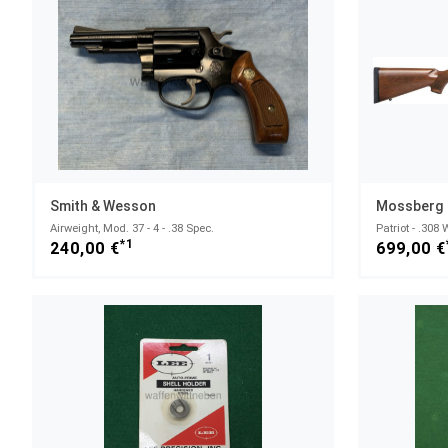
Smith & Wesson
Mossberg
Airweight, Mod. 37 - 4 - .38 Spec.
Patriot - .308 
*1
240,00 €
699,00 €