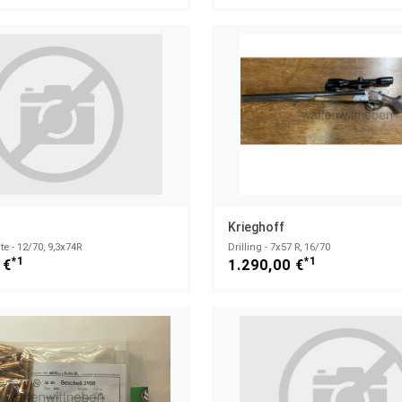
Krieghoff
e - 12/70, 9,3x74R
Drilling - 7x57 R, 16/70
*1
*1
 €
1.290,00 €