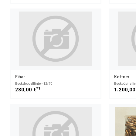
Eibar
Kettner
Bockdoppelflinte - 12/70
Bockbüchsflint
*1
280,00 €
1.200,00