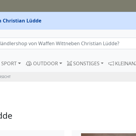
 Christian Lüdde
SPORT
OUTDOOR
SONSTIGES
KLEINAN
RSICHT
dde