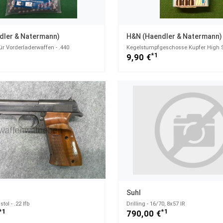
dler & Natermann)
H&N (Haendler & Natermann)
r Vorderladerwaffen - .440
1
*1
9,90 €
Suhl
tol - .22 lfb
Drilling - 16/70, 8x57 IR
*1
*1
790,00 €