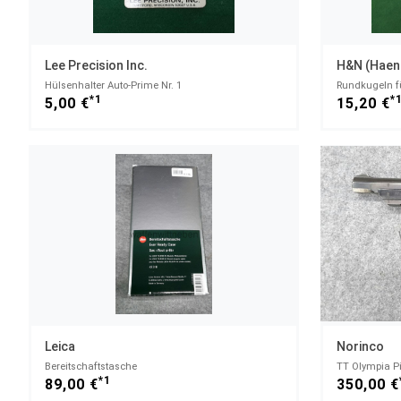
Lee Precision Inc.
H&N (Haen
Hülsenhalter Auto-Prime Nr. 1
Rundkugeln fü
*1
*
5,00 €
15,20 €
Leica
Norinco
Bereitschaftstasche
TT Olympia Pis
*1
89,00 €
350,00 €