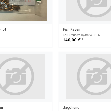
ellot
Fjäll Räven
Karl Trousers Hydratic Gr. 56
1
*1
140,00 €
en
Jagdhund