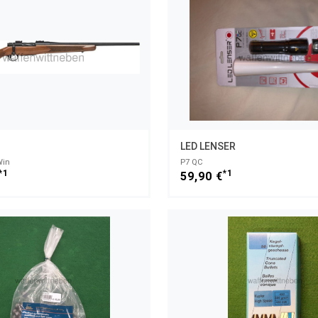
LED LENSER
Win
P7 QC
*1
*1
59,90 €