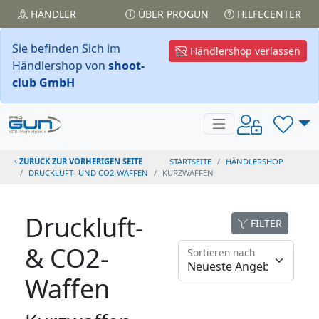
HÄNDLER
ÜBER PROGUN
HILFECENTER
Sie befinden Sich im
Händlershop verlassen
Händlershop von
shoot-
club GmbH
ZURÜCK ZUR VORHERIGEN SEITE
STARTSEITE
HÄNDLERSHOP
DRUCKLUFT- UND CO2-WAFFEN
KURZWAFFEN
Druckluft-
FILTER
& CO2-
Sortieren nach
Waffen