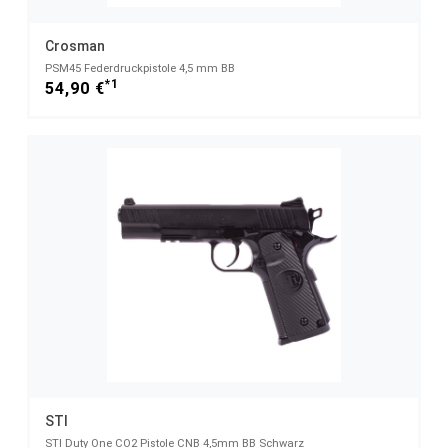
Crosman
PSM45 Federdruckpistole 4,5 mm BB
*1
54,90 €
STI
STI Duty One CO2 Pistole CNB 4,5mm BB Schwarz