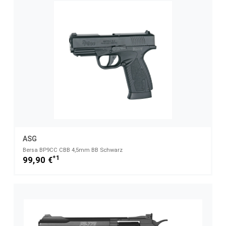
ASG
Bersa BP9CC CBB 4,5mm BB Schwarz
*1
99,90 €