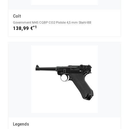
Colt
Government M45 CQBP CO2 Pistole 4,5 mm Stahl-BB
*1
138,99 €
Legends