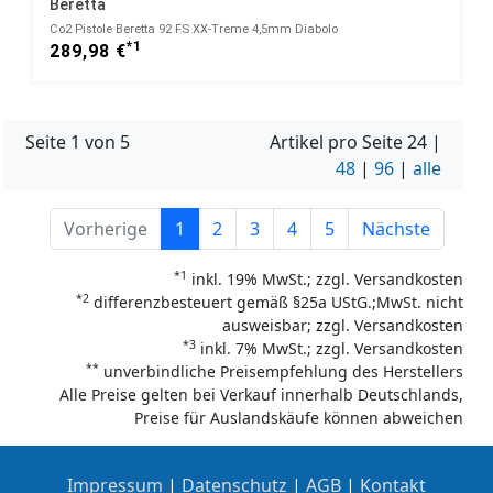
Beretta
Co2 Pistole Beretta 92 FS XX-Treme 4,5mm Diabolo
*1
289,98 €
Seite 1 von 5
Artikel pro Seite
24
|
48
|
96
|
alle
Vorherige
1
2
3
4
5
Nächste
*1
inkl. 19% MwSt.; zzgl. Versandkosten
*2
differenzbesteuert gemäß §25a UStG.;MwSt. nicht
ausweisbar; zzgl. Versandkosten
*3
inkl. 7% MwSt.; zzgl. Versandkosten
**
unverbindliche Preisempfehlung des Herstellers
Alle Preise gelten bei Verkauf innerhalb Deutschlands,
Preise für Auslandskäufe können abweichen
Impressum
|
Datenschutz
|
AGB
|
Kontakt