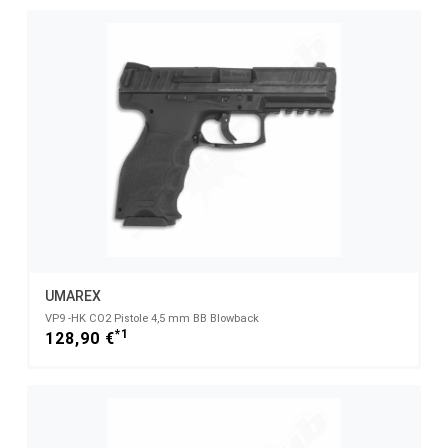
UMAREX
VP9 -HK CO2 Pistole 4,5 mm BB Blowback
*1
128,90 €