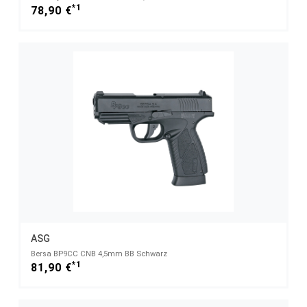
*1
78,90 €
ASG
Bersa BP9CC CNB 4,5mm BB Schwarz
*1
81,90 €