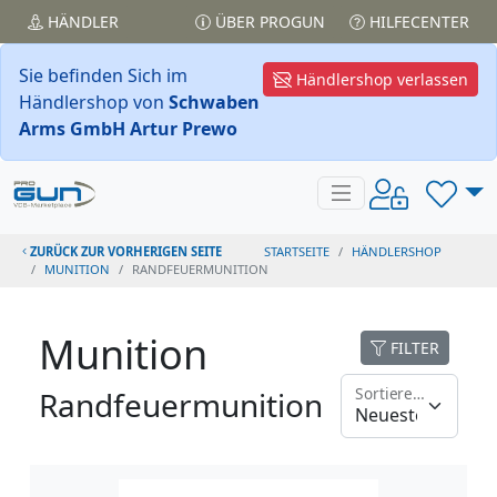
HÄNDLER
ÜBER PROGUN
HILFECENTER
Sie befinden Sich im
Händlershop verlassen
Händlershop von
Schwaben
Arms GmbH Artur Prewo
ZURÜCK ZUR VORHERIGEN SEITE
STARTSEITE
HÄNDLERSHOP
MUNITION
RANDFEUERMUNITION
Munition
FILTER
Sortieren nach
Randfeuermunition