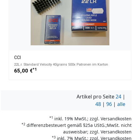
CCI
22L.r. Standard Velocity 40grains 500x Patronen im Karton
*1
65,00 €
Artikel pro Seite
24
|
48
|
96
|
alle
*1
inkl. 19% MwSt.; zzgl. Versandkosten
*2
differenzbesteuert gemäß §25a UStG.;MwSt. nicht
ausweisbar; zzgl. Versandkosten
*3
inkl. 7% MwSt.; zzgl. Versandkosten