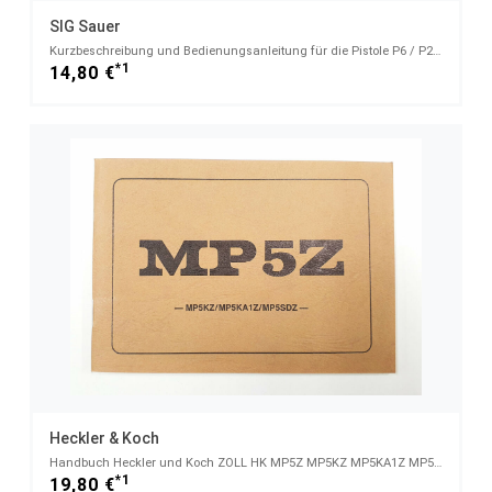
SIG Sauer
Kurzbeschreibung und Bedienungsanleitung für die Pistole P6 / P225 9mm x 19 Zustand leicht gebraucht
*1
14,80 €
Heckler & Koch
Handbuch Heckler und Koch ZOLL HK MP5Z MP5KZ MP5KA1Z MP5SDZ
*1
19,80 €