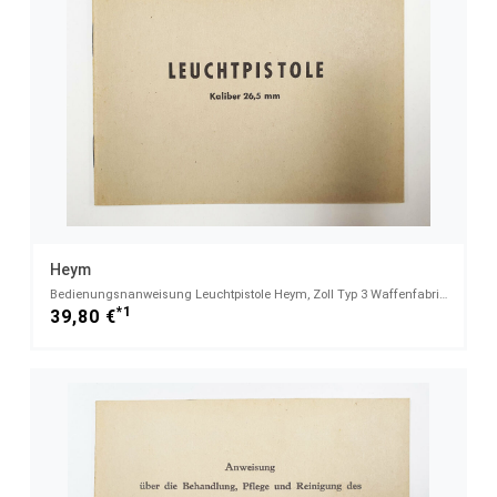
Heym
Bedienungsnanweisung Leuchtpistole Heym, Zoll Typ 3 Waffenfabrik F. W. Heym - Münnerstadt , von 1959
*1
39,80 €