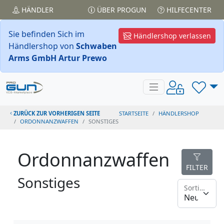
HÄNDLER
ÜBER PROGUN
HILFECENTER
Sie befinden Sich im
Händlershop verlassen
Händlershop von
Schwaben
Arms GmbH Artur Prewo
ZURÜCK ZUR VORHERIGEN SEITE
STARTSEITE
HÄNDLERSHOP
ORDONNANZWAFFEN
SONSTIGES
Ordonnanzwaffen
FILTER
Sonstiges
Sortieren nach