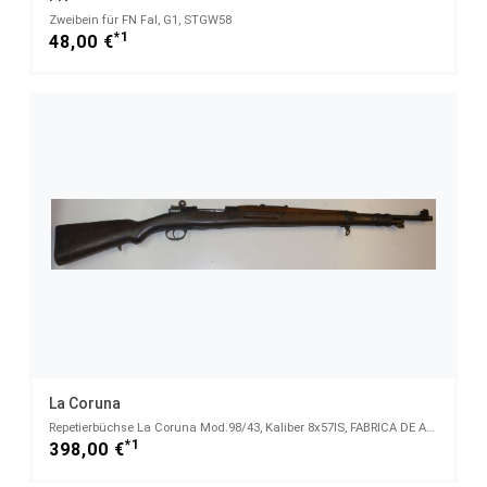
Zweibein für FN Fal, G1, STGW58
*1
48,00 €
La Coruna
Repetierbüchse La Coruna Mod.98/43, Kaliber 8x57IS, FABRICA DE ARMS-Fertigung von 1949, nummerngl.
*1
398,00 €