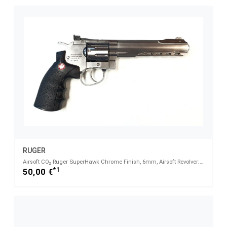
RUGER
Airsoft CO₂ Ruger SuperHawk Chrome Finish, 6mm, Airsoft Revolver; F im Fünfeck - Defekt
*1
50,00 €