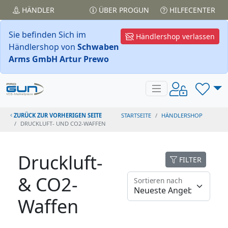
HÄNDLER
ÜBER PROGUN
HILFECENTER
Sie befinden Sich im
Händlershop verlassen
Händlershop von
Schwaben
Arms GmbH Artur Prewo
ZURÜCK ZUR VORHERIGEN SEITE
STARTSEITE
HÄNDLERSHOP
DRUCKLUFT- UND CO2-WAFFEN
Druckluft-
FILTER
& CO2-
Sortieren nach
Waffen