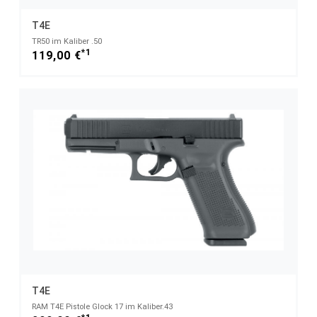
T4E
TR50 im Kaliber .50
*1
119,00 €
T4E
RAM T4E Pistole Glock 17 im Kaliber.43