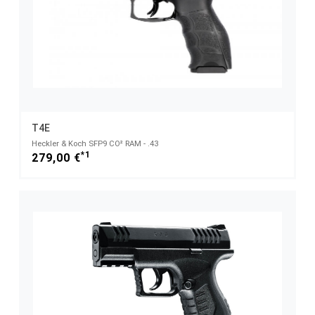
T4E
Heckler & Koch SFP9 CO² RAM - .43
*1
279,00 €