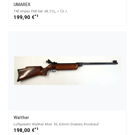
UMAREX
T4E Impax P68 Set .68, CO₂, < 7,5 J
*1
199,90 €
Walther
Luftgewehr Walther Mod. 55, 4,5mm Diabolo, Knicklauf
*1
198,00 €